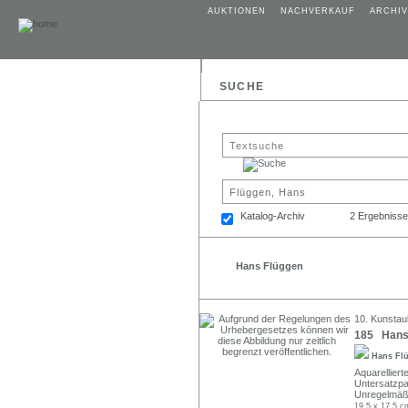
AUKTIONEN
NACHVERKAUF
ARCHIV
SUCHE
Katalog-Archiv
2 Ergebnisse
Hans Flüggen
10. Kunstau
185 Hans F
Hans Fl
Aquarellier
Untersatzpa
Unregelmäßi
19,5 x 17,5 c