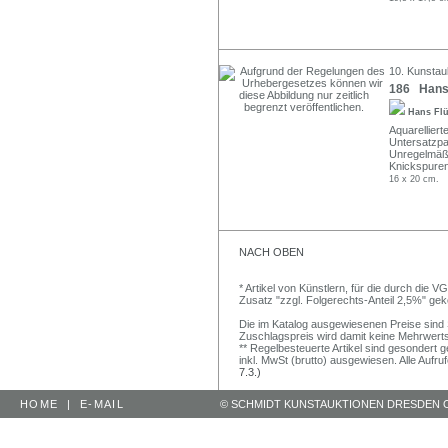
10. Kunstau
186 Hans F
Hans Fl
Aquarelliert
Untersatzpa
Unregelmäßi
Knickspuren
16 x 20 cm.
NACH OBEN
* Artikel von Künstlern, für die durch die 
Zusatz "zzgl. Folgerechts-Anteil 2,5%" ge
Die im Katalog ausgewiesenen Preise sind Sc
Zuschlagspreis wird damit keine Mehrwert
** Regelbesteuerte Artikel sind gesondert g
inkl. MwSt (brutto) ausgewiesen. Alle Aufr
7.3.)
HOME
|
E-MAIL
© SCHMIDT KUNSTAUKTIONEN DRESDEN