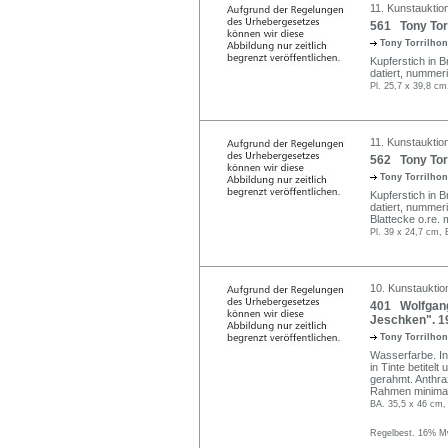
11. Kunstauktio
561 Tony Torr
Tony Torrilho
Kupferstich in Br
datiert, nummeri
Pl. 25,7 x 39,8 cm
11. Kunstauktio
562 Tony Torr
Tony Torrilho
Kupferstich in Br
datiert, nummeri
Blattecke o.re. 
Pl. 39 x 24,7 cm, 
10. Kunstauktio
401 Wolfgang
Jeschken". 1
Tony Torrilho
Wasserfarbe. In 
in Tinte betitel
gerahmt. Anthrazi
Rahmen minimal
BA. 35,5 x 46 cm,
Regelbest. 16% Mw