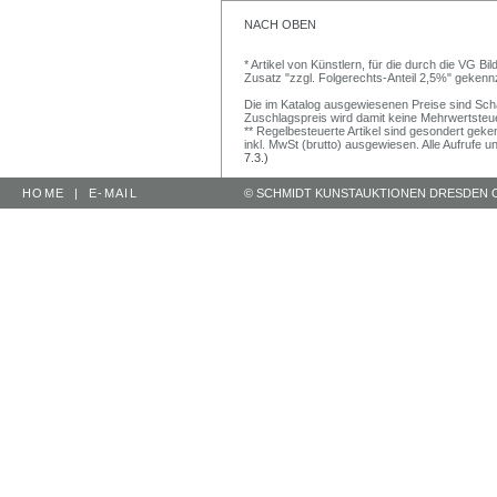
NACH OBEN
* Artikel von Künstlern, für die durch die VG 
Zusatz "zzgl. Folgerechts-Anteil 2,5%" gekenn
Die im Katalog ausgewiesenen Preise sind Schätz
Zuschlagspreis wird damit keine Mehrwertsteu
** Regelbesteuerte Artikel sind gesondert geken
inkl. MwSt (brutto) ausgewiesen. Alle Aufrufe 
7.3.)
HOME
|
E-MAIL
© SCHMIDT KUNSTAUKTIONEN DRESDEN