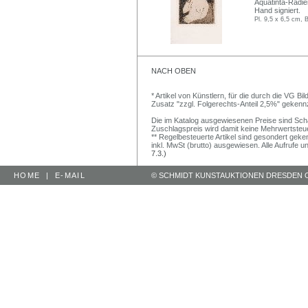
Aquatinta-Radieru
Hand signiert.
Pl. 9,5 x 6,5 cm, 
NACH OBEN
* Artikel von Künstlern, für die durch die VG 
Zusatz "zzgl. Folgerechts-Anteil 2,5%" gekenn
Die im Katalog ausgewiesenen Preise sind Schätz
Zuschlagspreis wird damit keine Mehrwertsteu
** Regelbesteuerte Artikel sind gesondert geken
inkl. MwSt (brutto) ausgewiesen. Alle Aufrufe 
7.3.)
HOME
|
E-MAIL
© SCHMIDT KUNSTAUKTIONEN DRESDEN