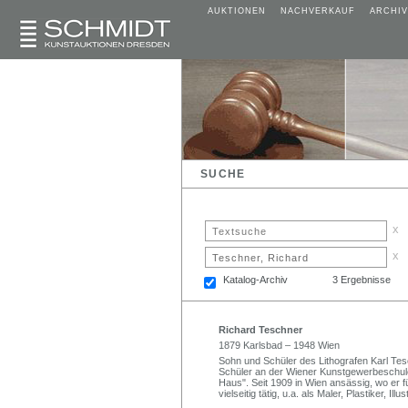
AUKTIONEN
NACHVERKAUF
ARCHIV
SUCHE
x
x
Katalog-Archiv
3 Ergebnisse
Richard Teschner
1879 Karlsbad – 1948 Wien
Sohn und Schüler des Lithografen Karl T
Schüler an der Wiener Kunstgewerbeschul
Haus". Seit 1909 in Wien ansässig, wo er f
vielseitig tätig, u.a. als Maler, Plastiker, I