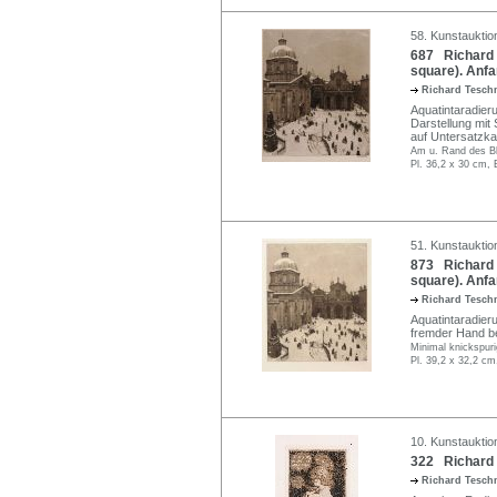
58. Kunstauktio
687 Richard T
square). Anfa
Richard Tesch
Aquatintaradier
Darstellung mit
auf Untersatzka
Am u. Rand des Bla
Pl. 36,2 x 30 cm, 
51. Kunstauktio
873 Richard T
square). Anfa
Richard Tesch
Aquatintaradieru
fremder Hand be
Minimal knickspuri
Pl. 39,2 x 32,2 cm
10. Kunstauktio
322 Richard 
Richard Tesch