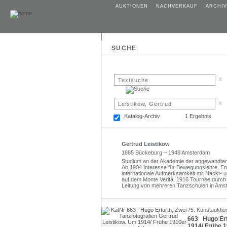
AUKTIONEN
NACHVERKAUF
ARCHIV
SUCHE
x
x
Katalog-Archiv
1 Ergebnis
Gertrud Leistikow
1885 Bückeburg – 1948 Amsterdam
Studium an der Akademie der angewandten 
Ab 1904 Interesse für Bewegungslehre, Ent
internationale Aufmerksamkeit mit Nackt-
auf dem Monte Verità. 1916 Tournee durch 
Leitung von mehreren Tanzschulen in Ams
75. Kunstauktio
663 Hugo Erfu
1914/ Frühe 1