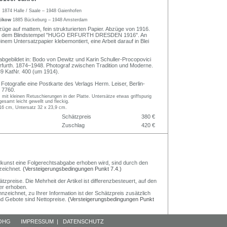
h
1874 Halle / Saale – 1948 Gaienhofen
stikow
1885 Bückeburg – 1948 Amsterdam
züge auf mattem, fein strukturierten Papier. Abzüge von 1916.
 mit dem Blindstempel "HUGO ERFURTH DRESDEN 1916". An
nem Untersatzpapier klebemontiert, eine Arbeit darauf in Blei
 abgebildet in: Bodo von Dewitz und Karin Schuller-Procopovici
rfurth. 1874–1948. Photograf zwischen Tradition und Moderne.
39 KatNr. 400 (um 1914).
 Fotografie eine Postkarte des Verlags Herm. Leiser, Berlin-
. 7760.
 mit kleinen Retuschierungen in der Platte. Untersätze etwas griffspurig
esamt leicht gewellt und fleckig.
 16 cm, Untersatz 32 x 23,9 cm.
Schätzpreis
380 €
Zuschlag
420 €
Bildkunst eine Folgerechtsabgabe erhoben wird, sind durch den
zeichnet.
(Versteigerungsbedingungen Punkt 7.4.)
preise. Die Mehrheit der Artikel ist differenzbesteuert, auf den
er erhoben.
nzeichnet, zu Ihrer Information ist der Schätzpreis zusätzlich
und Gebote sind Nettopreise.
(Versteigerungsbedingungen Punkt
 OHG
IMPRESSUM
|
DATENSCHUTZ