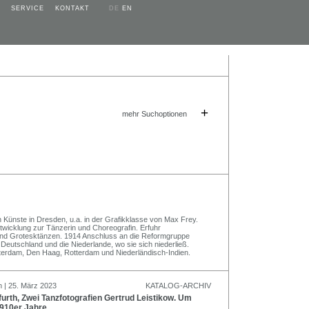
SERVICE
KONTAKT
DE
EN
+
mehr Suchoptionen
Künste in Dresden, u.a. in der Grafikklasse von Max Frey.
wicklung zur Tänzerin und Choreografin. Erfuhr
 und Grotesktänzen. 1914 Anschluss an die Reformgruppe
Deutschland und die Niederlande, wo sie sich niederließ.
terdam, Den Haag, Rotterdam und Niederländisch-Indien.
n | 25. März 2023
KATALOG-ARCHIV
rth, Zwei Tanzfotografien Gertrud Leistikow. Um
910er Jahre.