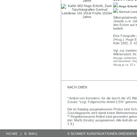
Hugo Erfurt
Gertrud Lei
Silbergelatineab
Jeweils u.re.
den Ecken auf ei
betitelt.
Eine Fotografie
(Hrsg.): Hugo E
Köln 1992, S. 4
Vgl. zur zweiten
Wilmersdorf, Nr
Abzüge verblichen,
und bestoßen. Insg
Abzug je ca. 22 x
NACH OBEN
* Artikel von Künstlern, für die durch die VG 
Zusatz "zzgl. Folgerechts-Anteil 2,5%" gekenn
Die im Katalog ausgewiesenen Preise sind Schätz
Zuschlagspreis wird damit keine Mehrwertsteu
** Regelbesteuerte Artikel sind gesondert geken
inkl. MwSt (brutto) ausgewiesen. Alle Aufrufe 
7.3.)
HOME
|
E-MAIL
© SCHMIDT KUNSTAUKTIONEN DRESDEN