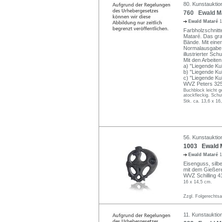
80. Kunstauktio
760 Ewald Ma
Ewald Mataré
1
Farbholzschnitt
Mataré. Das gra
Bände. Mit eine
Normalausgabe 
illustrierter Sc
Mit den Arbeiten
a) "Liegende Kuh
b) "Liegende Kuh
c) "Liegende Kuh
WVZ Peters 32
Buchblock leicht g
atockfleckig. Schu
Stk. ca. 13,6 x 16
56. Kunstauktion
1003 Ewald M
Ewald Mataré
1
Eisenguss, silbe
mit dem Gießer
WVZ Schilling 4
16 x 14,5 cm.
Zzgl. Folgerechts
11. Kunstauktio