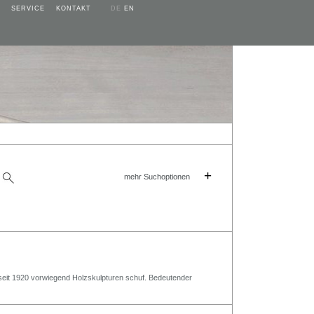
SERVICE
KONTAKT
DE
EN
+
mehr Suchoptionen
r seit 1920 vorwiegend Holzskulpturen schuf. Bedeutender