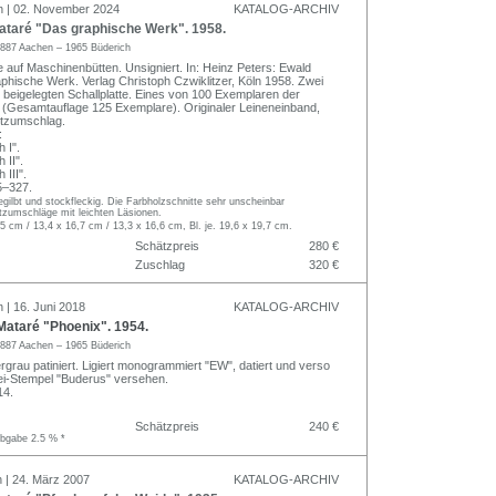
n | 02. November 2024
KATALOG-ARCHIV
taré "Das graphische Werk". 1958.
887 Aachen – 1965 Büderich
e auf Maschinenbütten. Unsigniert. In: Heinz Peters: Ewald
phische Werk. Verlag Christoph Czwiklitzer, Köln 1958. Zwei
r beigelegten Schallplatte. Eines von 100 Exemplaren der
(Gesamtauflage 125 Exemplare). Originaler Leineneinband,
hutzumschlag.
:
 I".
 II".
 III".
5–327.
egilbt und stockfleckig. Die Farbholzschnitte sehr unscheinbar
tzumschläge mit leichten Läsionen.
,5 cm / 13,4 x 16,7 cm / 13,3 x 16,6 cm, Bl. je. 19,6 x 19,7 cm.
Schätzpreis
280 €
Zuschlag
320 €
 | 16. Juni 2018
KATALOG-ARCHIV
ataré "Phoenix". 1954.
887 Aachen – 1965 Büderich
rgrau patiniert. Ligiert monogrammiert "EW", datiert und verso
ei-Stempel "Buderus" versehen.
14.
Schätzpreis
240 €
abgabe 2.5 % *
n | 24. März 2007
KATALOG-ARCHIV