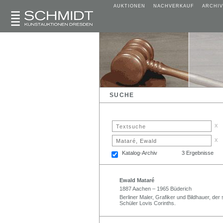
AUKTIONEN
NACHVERKAUF
ARCHIV
SUCHE
x
x
Katalog-Archiv
3 Ergebnisse
Ewald Mataré
1887 Aachen – 1965 Büderich
Berliner Maler, Grafiker und Bildhauer, de
Schüler Lovis Corinths.