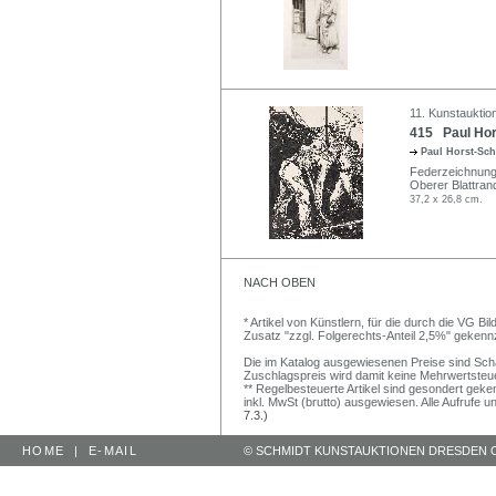
11. Kunstauktio
415 Paul Hor
Paul Horst-Sc
Federzeichnung 
Oberer Blattrand
37,2 x 26,8 cm.
NACH OBEN
* Artikel von Künstlern, für die durch die VG 
Zusatz "zzgl. Folgerechts-Anteil 2,5%" gekenn
Die im Katalog ausgewiesenen Preise sind Schätz
Zuschlagspreis wird damit keine Mehrwertsteu
** Regelbesteuerte Artikel sind gesondert geken
inkl. MwSt (brutto) ausgewiesen. Alle Aufrufe 
7.3.)
HOME
|
E-MAIL
© SCHMIDT KUNSTAUKTIONEN DRESDEN