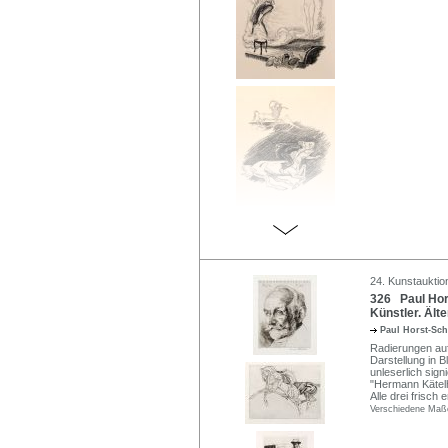
24. Kunstauktion
326 Paul Hor
Künstler. Älte
Paul Horst-Sc
Radierungen auf
Darstellung in B
unleserlich sign
"Hermann Kätelh
Alle drei frisch 
Verschiedene Maß