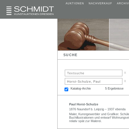
AUKTIONEN
NACHVERKAUF
ARCHIV
SUCHE
x
x
Katalog-Archiv
5 Ergebnisse
Paul Horst-Schulze
1876 Naundorf b. Leipzig – 1937 ebenda
Maler, Kunstgewerbler und Grafiker. Schü
Buchillustrationen und entwarf Wohnungsei
relativ spät zur Malerei.