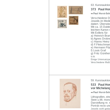
63. Kunstauktio
373 Paul Horst
Paul Horst-Sc
Verschiedene Dru
Jeweils im Medi
datiert. Überwi
Mit ca. 15 Duble
leichten Karton 
Mit Exlibris für:
a) Heinrich Bra
b) Agnes Drobn
c) Hanns Heinz
d) F.Fleischma
e) Hermann Flü
f) Louis Graf
g) Fritz Günther
u.a.
Einige Untersatzpa
Verschiedene Maße
59. Kunstauktio
533 Paul Hors
vor Michelang
Paul Horst-Sc
Lithografien, ei
Stein u.Mi. mono
Darstellung re. 
Porträt recto u
Jeweils wohl gedunk