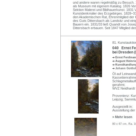
und andere waren regelmäßig zu Besuch. 
als Museum mit eigenem Katalog. 1826 Vor
Sektion Malerei und Bildhauerkunst. 1831 V
Kunstdenkmäler des Erzgebirges. 1828–33
den Akademischen Rat, Ehrenmitglied der 
des Guts Dittersbach als Landsitz und einig
Bauern ein. 1831/33 ließ Quandt von Jose
Dittersbach erbauen. Seit 1847 Mitglied 
81. Kunstauktio
040 Ernst Fe
bei Dresden (
Ernst Ferdin
August Heinri
Kunsthandlung
Johann Gottlo
Öl auf Leinwand
Kassettenrahmen,
Schlagmetallaufl
gerahmt.
WVZ Neidhardt 
Provenienz: Kun
Leipzig; Samml
Ausgestellt in:
Ausstellung der
> Mehr lesen
80 x 67 cm, Ra. 1