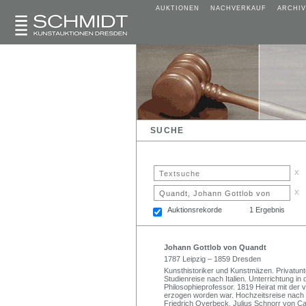
AUKTIONEN
NACHVERKAUF
ARCHIV
SUCHE
x
x
Auktionsrekorde
1 Ergebnis
Johann Gottlob von Quandt
1787 Leipzig – 1859 Dresden
Kunsthistoriker und Kunstmäzen. Privatunte
Studienreise nach Italien. Unterrichtung in
Philosophieprofessor. 1819 Heirat mit der
erzogen worden war. Hochzeitsreise nach
Friedrich Overbeck, Julius Schnorr von Caro