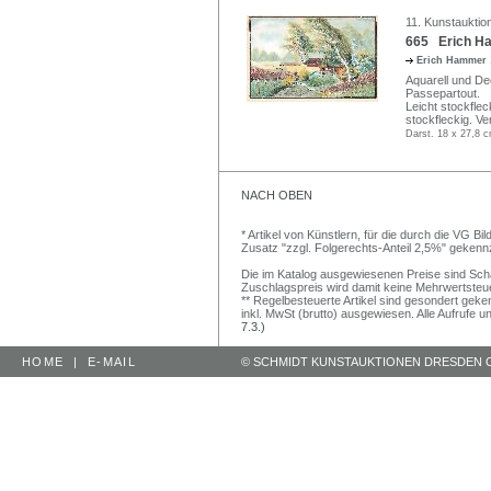
11. Kunstauktio
665 Erich Ha
Erich Hammer
Aquarell und De
Passepartout.
Leicht stockflec
stockfleckig. Ver
Darst. 18 x 27,8 c
NACH OBEN
* Artikel von Künstlern, für die durch die VG 
Zusatz "zzgl. Folgerechts-Anteil 2,5%" gekenn
Die im Katalog ausgewiesenen Preise sind Schätz
Zuschlagspreis wird damit keine Mehrwertsteu
** Regelbesteuerte Artikel sind gesondert geken
inkl. MwSt (brutto) ausgewiesen. Alle Aufrufe 
7.3.)
HOME
|
E-MAIL
© SCHMIDT KUNSTAUKTIONEN DRESDEN