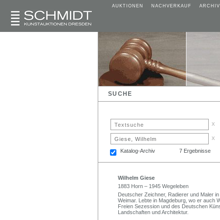
AUKTIONEN
NACHVERKAUF
ARCHIV
SUCHE
x
x
Katalog-Archiv
7 Ergebnisse
Wilhelm Giese
1883 Horn – 1945 Wegeleben
Deutscher Zeichner, Radierer und Maler in
Weimar. Lebte in Magdeburg, wo er auch W
Freien Sezession und des Deutschen Küns
Landschaften und Architektur.