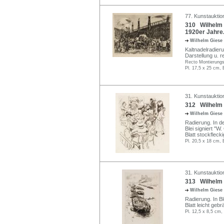
77. Kunstauktio
310 Wilhelm G
1920er Jahre
Wilhelm Giese
Kaltnadelradieru
Darstellung u. re
Recto Montierungsr
Pl. 17,5 x 25 cm, 
31. Kunstauktio
312 Wilhelm 
Wilhelm Giese
Radierung. In de
Blei signiert "W.
Blatt stockfleck
Pl. 20,5 x 18 cm, 
31. Kunstauktio
313 Wilhelm 
Wilhelm Giese
Radierung. In Bl
Blatt leicht gebr
Pl. 12,5 x 8,5 cm,