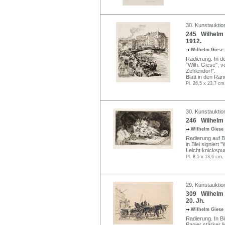
30. Kunstauktio
245 Wilhelm G
1912.
Wilhelm Giese
Radierung. In der
"Wilh. Giese", v
Zehlendorf".
Blatt in den Ran
Pl. 26,5 x 23,7 cm
30. Kunstauktio
246 Wilhelm G
Wilhelm Giese
Radierung auf Bü
in Blei signiert
Leicht knickspu
Pl. 8,5 x 13,6 cm,
29. Kunstauktio
309 Wilhelm G
20. Jh.
Wilhelm Giese
Radierung. In Bl
Papier stärker l