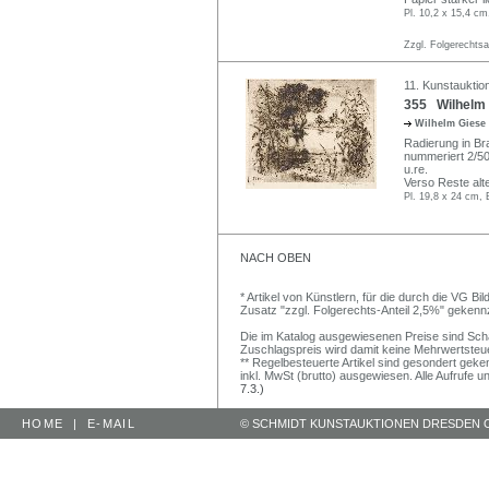
Pl. 10,2 x 15,4 cm
Zzgl. Folgerechts
11. Kunstauktio
355 Wilhelm 
Wilhelm Giese
Radierung in Bra
nummeriert 2/50 
u.re.
Verso Reste alte
Pl. 19,8 x 24 cm, 
NACH OBEN
* Artikel von Künstlern, für die durch die VG 
Zusatz "zzgl. Folgerechts-Anteil 2,5%" gekenn
Die im Katalog ausgewiesenen Preise sind Schätz
Zuschlagspreis wird damit keine Mehrwertsteu
** Regelbesteuerte Artikel sind gesondert geken
inkl. MwSt (brutto) ausgewiesen. Alle Aufrufe 
7.3.)
HOME
|
E-MAIL
© SCHMIDT KUNSTAUKTIONEN DRESDEN