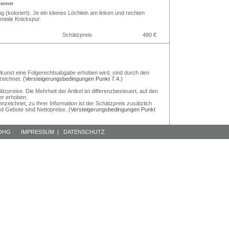
Brenner
 (koloriert). Je ein kleines Löchlein am linken und rechten
ontale Knickspur.
Schätzpreis
480 €
Bildkunst eine Folgerechtsabgabe erhoben wird, sind durch den
zeichnet.
(Versteigerungsbedingungen Punkt 7.4.)
preise. Die Mehrheit der Artikel ist differenzbesteuert, auf den
er erhoben.
nzeichnet, zu Ihrer Information ist der Schätzpreis zusätzlich
und Gebote sind Nettopreise.
(Versteigerungsbedingungen Punkt
 OHG
IMPRESSUM
|
DATENSCHUTZ