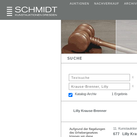
AUKTIONEN
NACHVERKAUF
ARCHIV
SUCHE
x
x
Katalog-Archiv
1 Ergebnis
Lilly Krause-Brenner
11. Kunstauktio
677 Lilly Kr