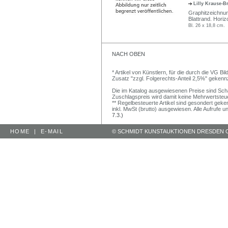
Lilly Krause-
Graphitzeichnung
Blattrand. Horiz
Bl. 26 x 18,8 cm.
NACH OBEN
* Artikel von Künstlern, für die durch die VG 
Zusatz "zzgl. Folgerechts-Anteil 2,5%" gekenn
Die im Katalog ausgewiesenen Preise sind Schätz
Zuschlagspreis wird damit keine Mehrwertsteu
** Regelbesteuerte Artikel sind gesondert geken
inkl. MwSt (brutto) ausgewiesen. Alle Aufrufe 
7.3.)
HOME
|
E-MAIL
© SCHMIDT KUNSTAUKTIONEN DRESDEN