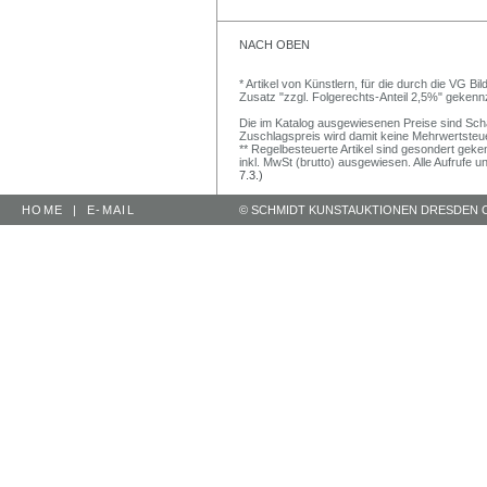
NACH OBEN
* Artikel von Künstlern, für die durch die VG 
Zusatz "zzgl. Folgerechts-Anteil 2,5%" gekenn
Die im Katalog ausgewiesenen Preise sind Schätz
Zuschlagspreis wird damit keine Mehrwertsteu
** Regelbesteuerte Artikel sind gesondert geken
inkl. MwSt (brutto) ausgewiesen. Alle Aufrufe 
7.3.)
HOME
|
E-MAIL
© SCHMIDT KUNSTAUKTIONEN DRESDEN