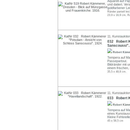
Aquarell auf Pap
und datiert. Ver
goldfarbener Le
Ränder partiell le
23,9 x 16,9 cm, R
11. Kunstauktio
032 Robert K
Sanscoussi".
Robert Käm
Tempera auf Mal
Passepartout.
Bildränder mit 
einem frischen, 
35,5 x 49,8 cm.
11. Kunstauktio
033 Robert K
Robert Käm
Tempera auf Mal
eines Kunstauss
Kleine Fehlstell
45 x 58,5 cm