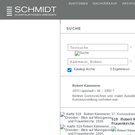
AUKTIONEN
NACHVERKAUF
ARCHIV
SUCHE
x
x
Katalog-Archiv
3 Ergebnisse
Robert Kämmerer
1870 Lippstadt i. W. – 1950 ?
Berliner Genrezeichner und -maler. Autodi
Kunstausstellung vertreten war.
57. Kunstauktio
519 Robert K
Frauenkirche.
Robert Käm