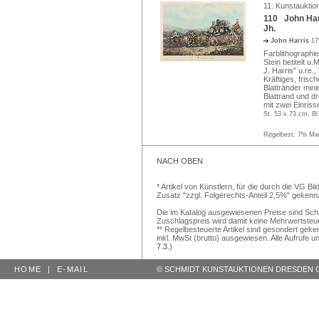
11. Kunstauktio
110 John Harr
Jh.
John Harris
17
Farblithographi
Stein betitelt u
J. Harris" u.re.
Kräftiges, frisch
Blattränder mini
Blattrand und dr
mit zwei Einriss
St. 53 x 73 cm, Bl
Regelbest. 7% MwS
NACH OBEN
* Artikel von Künstlern, für die durch die VG 
Zusatz "zzgl. Folgerechts-Anteil 2,5%" gekenn
Die im Katalog ausgewiesenen Preise sind Schätz
Zuschlagspreis wird damit keine Mehrwertsteu
** Regelbesteuerte Artikel sind gesondert geken
inkl. MwSt (brutto) ausgewiesen. Alle Aufrufe 
7.3.)
HOME
|
E-MAIL
© SCHMIDT KUNSTAUKTIONEN DRESDEN