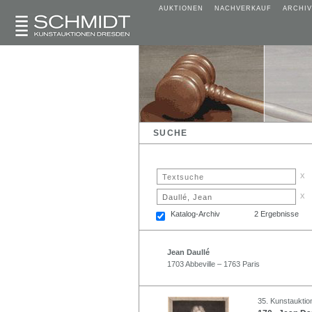
AUKTIONEN
NACHVERKAUF
ARCHIV
SUCHE
x
x
Katalog-Archiv
2 Ergebnisse
Jean Daullé
1703 Abbeville – 1763 Paris
35. Kunstauktio