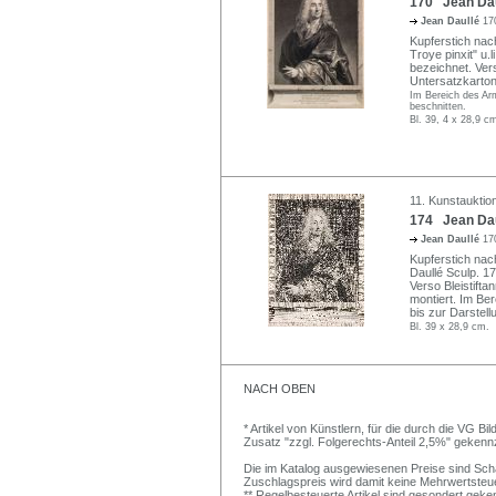
170 Jean Daul
Jean Daullé
17
Kupferstich nac
Troye pinxit" u.l
bezeichnet. Ver
Untersatzkarton
Im Bereich des Arm
beschnitten.
Bl. 39, 4 x 28,9 c
11. Kunstauktio
174 Jean Daul
Jean Daullé
17
Kupferstich nach
Daullé Sculp. 17
Verso Bleistifta
montiert. Im Be
bis zur Darstell
Bl. 39 x 28,9 cm.
NACH OBEN
* Artikel von Künstlern, für die durch die VG 
Zusatz "zzgl. Folgerechts-Anteil 2,5%" gekenn
Die im Katalog ausgewiesenen Preise sind Schätz
Zuschlagspreis wird damit keine Mehrwertsteu
** Regelbesteuerte Artikel sind gesondert geken