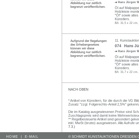
Hans Jürgen W
Öl auf Malpappe
Holzleiste montie
"Öl" sowie altes
Künstlers.
BA: 31,5 x 22 cm,
11. Kunstauktio
074 Hans Jür
Hans Jürgen W
Öl auf Malpappe
Holzleiste montie
"Öl" sowie altes
Künstlers.
BA: 31,7 x 22 cm,
NACH OBEN
* Artikel von Künstlern, für die durch die VG 
Zusatz "zzgl. Folgerechts-Anteil 2,5%" gekenn
Die im Katalog ausgewiesenen Preise sind Schätz
Zuschlagspreis wird damit keine Mehrwertsteu
** Regelbesteuerte Artikel sind gesondert geken
inkl. MwSt (brutto) ausgewiesen. Alle Aufrufe 
7.3.)
HOME
|
E-MAIL
© SCHMIDT KUNSTAUKTIONEN DRESDEN