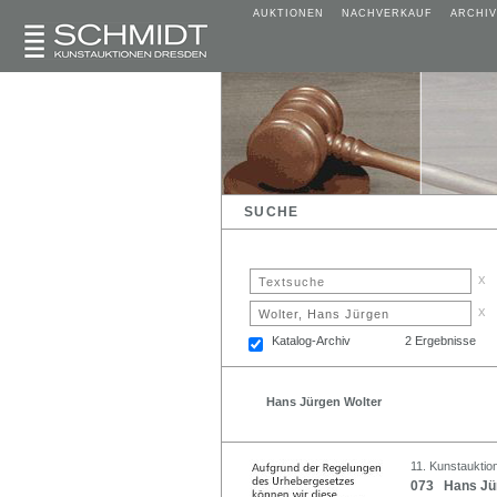
AUKTIONEN
NACHVERKAUF
ARCHIV
SUCHE
x
x
Katalog-Archiv
2 Ergebnisse
Hans Jürgen Wolter
11. Kunstauktio
073 Hans Jürg