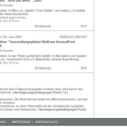
ter "Akte am Meer". 1967.
33 Dresden
ten. In Blei u.re. signiert "Fred Walter" und datiert, u.li. betitelt.
der Hand bezeichnet.
minimal angeschmutzt.
Bl. 25 x 37,5 cm.
Schätzpreis
60 €
 | 09. Juni 2007
KATALOG-ARCHIV
ther "Ausstellungsplakat Wolfram Hesse/Fred
6.
33 Dresden
ten. In der Platte ausführlich betitelt. In Blei datiert und signiert
.re., nummeriert 8/10 u.li. Blattränder minimal fingerfleckig.
Bl. 50 x 37,5 cm.
Schätzpreis
30 €
Bildkunst eine Folgerechtsabgabe erhoben wird, sind durch den
zeichnet.
(Versteigerungsbedingungen Punkt 7.4.)
preise. Die Mehrheit der Artikel ist differenzbesteuert, auf den
er erhoben.
nzeichnet, zu Ihrer Information ist der Schätzpreis zusätzlich
und Gebote sind Nettopreise.
(Versteigerungsbedingungen Punkt
 OHG
IMPRESSUM
|
DATENSCHUTZ