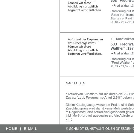
608 Fred Wal
Fred Walter
19
Radierung auf Büt
Verso von frem
Blatt am o. Rand 
Pl. 18 x 26,4 cm, 
12. Kunstauktion
533 Fred Wal
Walther". 197
Fred Walter
19
Radierung auf Büt
"Fred Walther" u
Pl. 39 x 27,5 cm, 
NACH OBEN
* Artikel von Künstlern, für die durch die VG 
Zusatz "zzgl. Folgerechts-Anteil 2,5%" gekenn
Die im Katalog ausgewiesenen Preise sind Schätz
Zuschlagspreis wird damit keine Mehrwertsteu
** Regelbesteuerte Artikel sind gesondert geken
inkl. MwSt (brutto) ausgewiesen. Alle Aufrufe 
7.3.)
HOME
|
E-MAIL
© SCHMIDT KUNSTAUKTIONEN DRESDEN