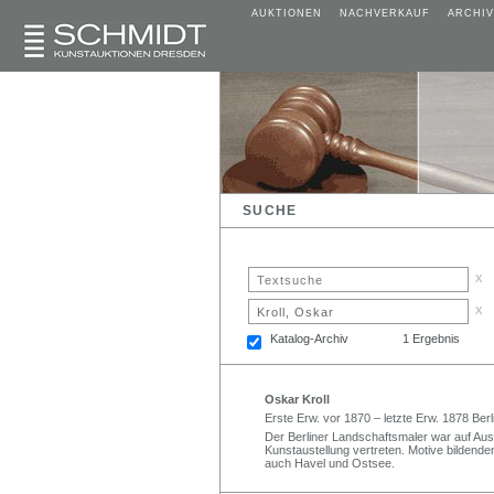
AUKTIONEN
NACHVERKAUF
ARCHIV
SUCHE
x
x
Katalog-Archiv
1 Ergebnis
Oskar Kroll
Erste Erw. vor 1870 – letzte Erw. 1878 Berl
Der Berliner Landschaftsmaler war auf Aus
Kunstaustellung vertreten. Motive bildend
auch Havel und Ostsee.