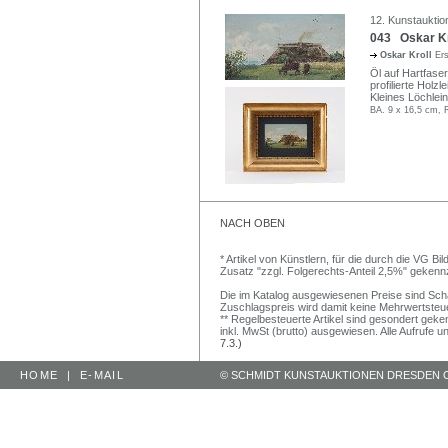
12. Kunstauktion
043 Oskar Kr
Oskar Kroll
Ers
Öl auf Hartfaser
profilierte Holz
Kleines Löchlei
BA. 9 x 16,5 cm, 
NACH OBEN
* Artikel von Künstlern, für die durch die VG 
Zusatz "zzgl. Folgerechts-Anteil 2,5%" gekenn
Die im Katalog ausgewiesenen Preise sind Schätz
Zuschlagspreis wird damit keine Mehrwertsteu
** Regelbesteuerte Artikel sind gesondert geken
inkl. MwSt (brutto) ausgewiesen. Alle Aufrufe 
7.3.)
HOME
|
E-MAIL
© SCHMIDT KUNSTAUKTIONEN DRESDEN