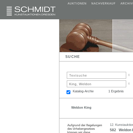
AUKTIONEN
NACHVERKAUF
ARCHIV
SUCHE
x
x
Katalog-Archiv
1 Ergebnis
Weldon King
12. Kunstauktion
582 Weldon K