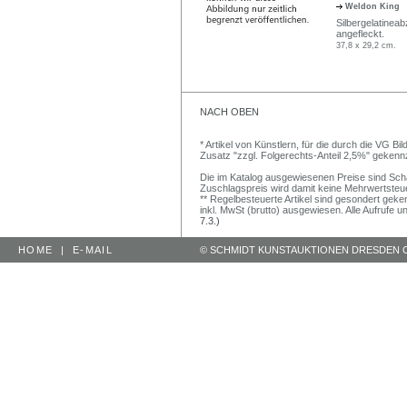
Weldon King
Silbergelatineab
angefleckt.
37,8 x 29,2 cm.
NACH OBEN
* Artikel von Künstlern, für die durch die VG 
Zusatz "zzgl. Folgerechts-Anteil 2,5%" gekenn
Die im Katalog ausgewiesenen Preise sind Schätz
Zuschlagspreis wird damit keine Mehrwertsteu
** Regelbesteuerte Artikel sind gesondert geken
inkl. MwSt (brutto) ausgewiesen. Alle Aufrufe 
7.3.)
HOME
|
E-MAIL
© SCHMIDT KUNSTAUKTIONEN DRESDEN