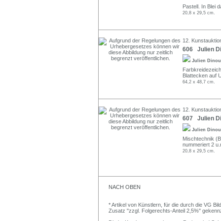
Pastell. In Blei 
20,8 x 29,5 cm.
12. Kunstauktion
606 Julien Di
Julien Dino
Farbkreidezeichn
Blattecken auf U
64,2 x 48,7 cm.
12. Kunstauktion
607 Julien Di
Julien Dino
Mischtechnik (Ble
nummeriert 2 u.
20,8 x 29,5 cm.
NACH OBEN
* Artikel von Künstlern, für die durch die VG 
Zusatz "zzgl. Folgerechts-Anteil 2,5%" gekenn