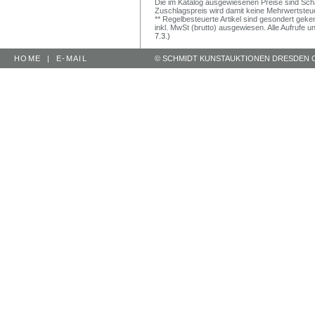
Die im Katalog ausgewiesenen Preise sind Schätz
Zuschlagspreis wird damit keine Mehrwertsteu
** Regelbesteuerte Artikel sind gesondert geken
inkl. MwSt (brutto) ausgewiesen. Alle Aufrufe 
7.3.)
HOME
|
E-MAIL
© SCHMIDT KUNSTAUKTIONEN DRESDEN