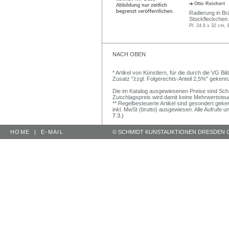
Otto Reichert
Radierung in Bra
Stockfleckchen.
Pl. 24,6 x 32 cm, 
NACH OBEN
* Artikel von Künstlern, für die durch die VG 
Zusatz "zzgl. Folgerechts-Anteil 2,5%" gekenn
Die im Katalog ausgewiesenen Preise sind Schätz
Zuschlagspreis wird damit keine Mehrwertsteu
** Regelbesteuerte Artikel sind gesondert geken
inkl. MwSt (brutto) ausgewiesen. Alle Aufrufe 
7.3.)
HOME
|
E-MAIL
© SCHMIDT KUNSTAUKTIONEN DRESDEN