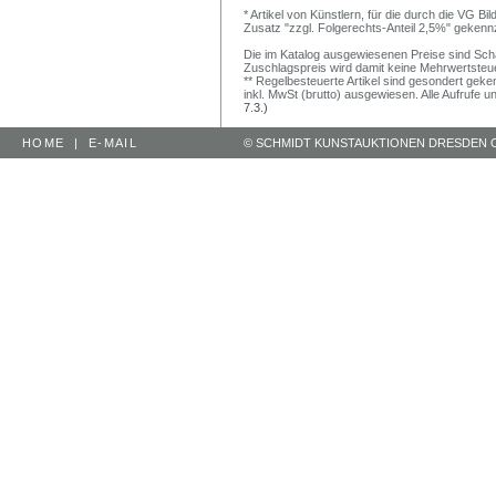
* Artikel von Künstlern, für die durch die VG 
Zusatz "zzgl. Folgerechts-Anteil 2,5%" gekenn
Die im Katalog ausgewiesenen Preise sind Schätz
Zuschlagspreis wird damit keine Mehrwertsteu
** Regelbesteuerte Artikel sind gesondert geken
inkl. MwSt (brutto) ausgewiesen. Alle Aufrufe 
7.3.)
HOME
|
E-MAIL
© SCHMIDT KUNSTAUKTIONEN DRESDEN