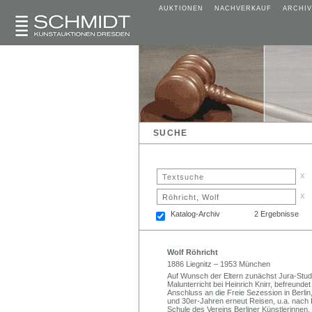
AUKTIONEN
NACHVERKAUF
ARCHIV
SUCHE
x
x
Katalog-Archiv
2 Ergebnisse
Wolf Röhricht
1886 Liegnitz – 1953 München
Auf Wunsch der Eltern zunächst Jura-Studi
Malunterricht bei Heinrich Knirr, befreunde
Anschluss an die Freie Sezession in Berlin,
und 30er-Jahren erneut Reisen, u.a. nach I
Schule des Vereins Berliner Künstlerinnen