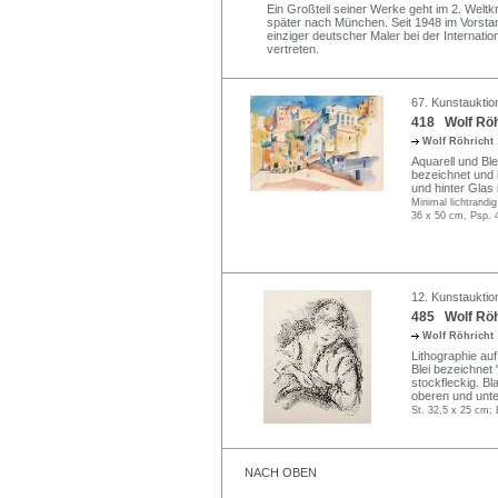
Ein Großteil seiner Werke geht im 2. Welt
später nach München. Seit 1948 im Vorstan
einziger deutscher Maler bei der Internatio
vertreten.
67. Kunstauktio
418 Wolf Röhr
Wolf Röhricht
Aquarell und Ble
bezeichnet und b
und hinter Glas 
Minimal lichtrandig
36 x 50 cm, Psp. 
12. Kunstauktion
485 Wolf Röhr
Wolf Röhricht
Lithographie auf
Blei bezeichnet 
stockfleckig. Bl
oberen und unt
St. 32,5 x 25 cm; 
NACH OBEN