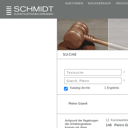
AUKTIONEN
NACHVERKAUF
ARCHIV
SUCHE
x
x
Katalog-Archiv
1 Ergebnis
Pietro Giarré
12. Kunstauktion
148 Pietro Gi