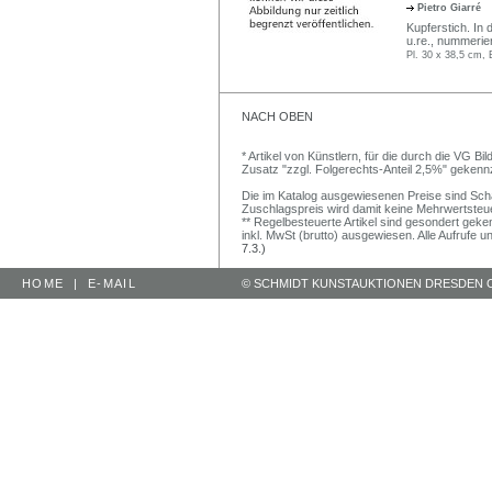
Pietro Giarré
Kupferstich. In d
u.re., nummeriert
Pl. 30 x 38,5 cm, 
NACH OBEN
* Artikel von Künstlern, für die durch die VG 
Zusatz "zzgl. Folgerechts-Anteil 2,5%" gekenn
Die im Katalog ausgewiesenen Preise sind Schätz
Zuschlagspreis wird damit keine Mehrwertsteu
** Regelbesteuerte Artikel sind gesondert geken
inkl. MwSt (brutto) ausgewiesen. Alle Aufrufe 
7.3.)
HOME
|
E-MAIL
© SCHMIDT KUNSTAUKTIONEN DRESDEN