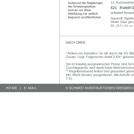
12. Kunstauktion
621 Rudolf Gr
Rudolf Grisar
Aquarell. Signier
Hinter Glas gera
BA. 29,5 x 44 cm,
NACH OBEN
* Artikel von Künstlern, für die durch die VG 
Zusatz "zzgl. Folgerechts-Anteil 2,5%" gekenn
Die im Katalog ausgewiesenen Preise sind Schätz
Zuschlagspreis wird damit keine Mehrwertsteu
** Regelbesteuerte Artikel sind gesondert geken
inkl. MwSt (brutto) ausgewiesen. Alle Aufrufe 
7.3.)
HOME
|
E-MAIL
© SCHMIDT KUNSTAUKTIONEN DRESDEN