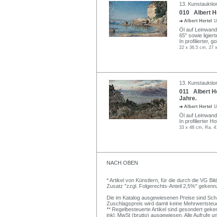
13. Kunstauktio
010 Albert He
Albert Hertel
1
Öl auf Leinwand,
65" sowie ligie
In profilierter, 
22 x 36,5 cm, 27 
13. Kunstauktio
011 Albert H
Jahre.
Albert Hertel
1
Öl auf Leinwand
In profilierter H
33 x 48 cm, Ra. 4
NACH OBEN
* Artikel von Künstlern, für die durch die VG 
Zusatz "zzgl. Folgerechts-Anteil 2,5%" gekenn
Die im Katalog ausgewiesenen Preise sind Schätz
Zuschlagspreis wird damit keine Mehrwertsteu
** Regelbesteuerte Artikel sind gesondert geken
inkl. MwSt (brutto) ausgewiesen. Alle Aufrufe 