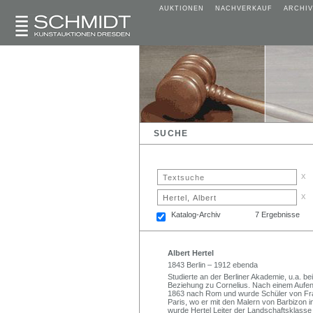
AUKTIONEN
NACHVERKAUF
ARCHIV
SUCHE
x
x
Katalog-Archiv
7 Ergebnisse
Albert Hertel
1843 Berlin – 1912 ebenda
Studierte an der Berliner Akademie, u.a. be
Beziehung zu Cornelius. Nach einem Aufenth
1863 nach Rom und wurde Schüler von Fran
Paris, wo er mit den Malern von Barbizon in K
wurde Hertel Leiter der Landschaftsklasse