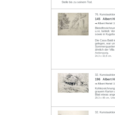
Stelle bis zu seinem Tod.
76. Kunstauktion
145 Albert He
Albert Hertel
1
Bleistiftzeichnung
u.re. betitelt. 
sowie in Kugelsc
Die Casa Baldi 
gelegen, war ur
Sommerquartier 
ähnlich der Vil
Atelierspurig.
24,3 x 32,8 cm.
32. Kunstauktion
196 Albert He
Albert Hertel
1
Kohlezeichnung.
grauem Karton 
Blatt etwas ang
29,3 x 46 cm, Unt
32. Kunstauktion