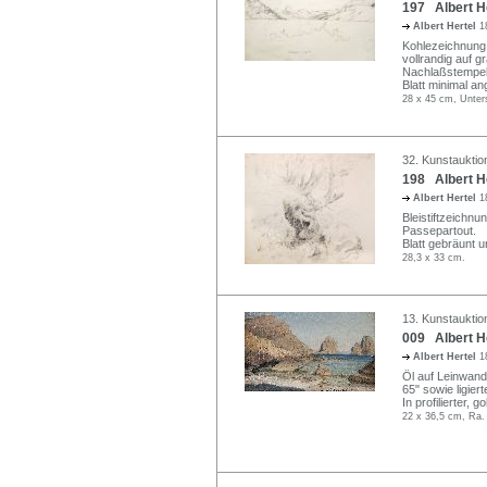
197 Albert He
Albert Hertel
1
Kohlezeichnung. 
vollrandig auf 
Nachlaßstempel
Blatt minimal a
28 x 45 cm, Unter
32. Kunstauktion
198 Albert H
Albert Hertel
1
Bleistiftzeichnu
Passepartout.
Blatt gebräunt 
28,3 x 33 cm.
13. Kunstauktio
009 Albert He
Albert Hertel
1
Öl auf Leinwand,
65" sowie ligie
In profilierter, 
22 x 36,5 cm, Ra.