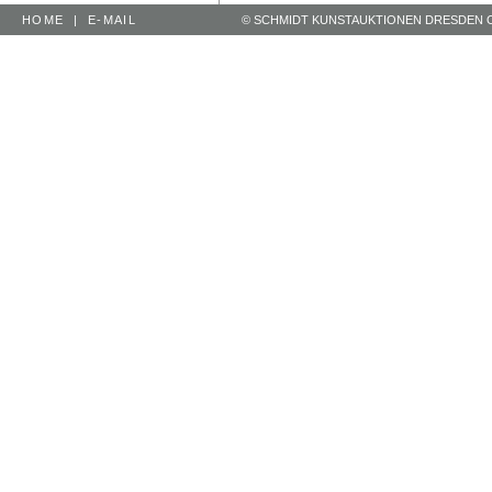
HOME
|
E-MAIL
© SCHMIDT KUNSTAUKTIONEN DRESDEN