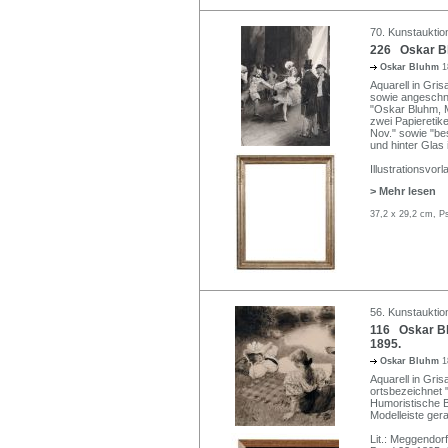
70. Kunstauktio
226 Oskar Bl
Oskar Bluhm
1
Aquarell in Gris
sowie angeschni
"Oskar Bluhm, M
zwei Papieretik
Nov." sowie "bes
und hinter Glas 
Illustrationsvor
> Mehr lesen
37,2 x 29,2 cm, P
56. Kunstauktion
116 Oskar Blu
1895.
Oskar Bluhm
1
Aquarell in Gris
ortsbezeichnet "
Humoristische Bl
Modelleiste ger
Lit.: Meggendorf