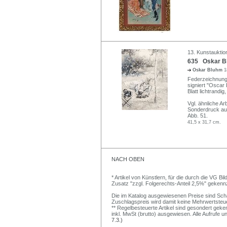
13. Kunstauktio
635 Oskar Bl
Oskar Bluhm
1
Federzeichnung i
signiert "Oscar
Blatt lichtrandi
Vgl. ähnliche Arb
Sonderdruck aus
Abb. 51.
41,5 x 31,7 cm.
NACH OBEN
* Artikel von Künstlern, für die durch die VG 
Zusatz "zzgl. Folgerechts-Anteil 2,5%" gekenn
Die im Katalog ausgewiesenen Preise sind Schätz
Zuschlagspreis wird damit keine Mehrwertsteu
** Regelbesteuerte Artikel sind gesondert geken
inkl. MwSt (brutto) ausgewiesen. Alle Aufrufe 
7.3.)