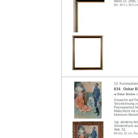
Band 23, 1895, 
BA. 36,5 x 30,5 c
13. Kunstauktio
634 Oskar Bl
Oskar Bluhm
1
Gouache auf Pap
Vorzeichnung zu 
Passepartout hi
Malschicht mit 
kleineren Best
Vgl. ähnliche Arb
Sonderdruck aus
Abb. 51.
BA 41x 31 cm, Ra.