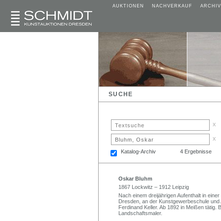
AUKTIONEN
NACHVERKAUF
ARCHIV
SUCHE
x
x
Katalog-Archiv
4 Ergebnisse
Oskar Bluhm
1867 Lockwitz – 1912 Leipzig
Nach einem dreijährigen Aufenthalt in eine
Dresden, an der Kunstgewerbeschule und 
Ferdinand Keller. Ab 1892 in Meißen tätig. 
Landschaftsmaler.