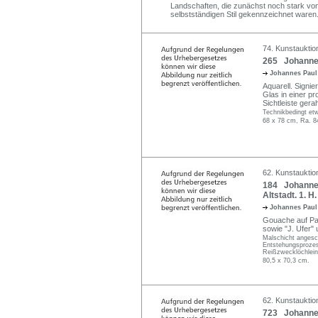
Landschaften, die zunächst noch stark von 
selbstständigen Stil gekennzeichnet waren
74. Kunstauktio
265 Johannes
Johannes Paul
Aquarell. Signie
Glas in einer pr
Sichtleiste gera
Technikbedingt et
68 x 78 cm, Ra. 8
62. Kunstauktio
184 Johannes 
Altstadt. 1. H.
Johannes Paul
Gouache auf Papi
sowie "J. Ufer" 
Malschicht angesc
Entstehungsprozess
Reißzwecklöchlein.
80,5 x 70,3 cm.
62. Kunstauktio
723 Johannes 