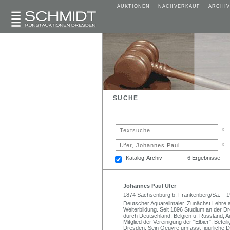
AUKTIONEN
NACHVERKAUF
ARCHIV
SUCHE
x
x
Katalog-Archiv
6 Ergebnisse
Johannes Paul Ufer
1874 Sachsenburg b. Frankenberg/Sa. – 
Deutscher Aquarellmaler. Zunächst Lehre a
Weiterbildung. Seit 1896 Studium an der Dr
durch Deutschland, Belgien u. Russland, Auf
Mitglied der Vereinigung der "Elbier", Betei
Dresden. Sein Oeuvre umfasst figürliche Da