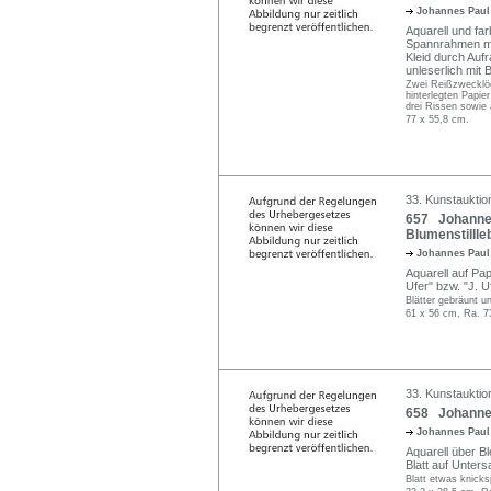
Johannes Paul
Aquarell und far
Spannrahmen mont
Kleid durch Auf
unleserlich mit 
Zwei Reißzwecklöch
hinterlegten Papie
drei Rissen sowie a
77 x 55,8 cm.
33. Kunstauktio
657 Johannes
Blumenstillle
Johannes Paul
Aquarell auf Papi
Ufer" bzw. "J. U
Blätter gebräunt un
61 x 56 cm, Ra. 7
33. Kunstauktio
658 Johannes 
Johannes Paul
Aquarell über Ble
Blatt auf Unters
Blatt etwas knicks