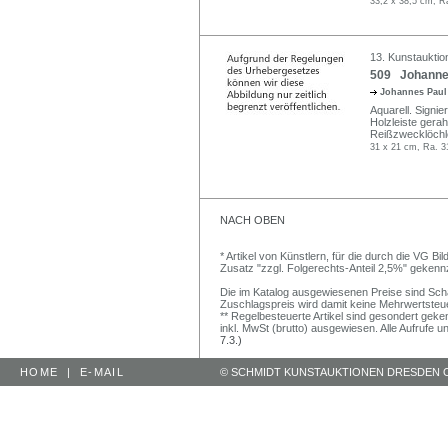
33,2 x 38,5 cm, R
13. Kunstauktio
509 Johannes
Johannes Paul
Aquarell. Signier
Holzleiste gera
Reißzwecklöchle
31 x 21 cm, Ra. 3
NACH OBEN
* Artikel von Künstlern, für die durch die VG 
Zusatz "zzgl. Folgerechts-Anteil 2,5%" gekenn
Die im Katalog ausgewiesenen Preise sind Schätz
Zuschlagspreis wird damit keine Mehrwertsteu
** Regelbesteuerte Artikel sind gesondert geken
inkl. MwSt (brutto) ausgewiesen. Alle Aufrufe 
7.3.)
HOME
|
E-MAIL
© SCHMIDT KUNSTAUKTIONEN DRESDEN