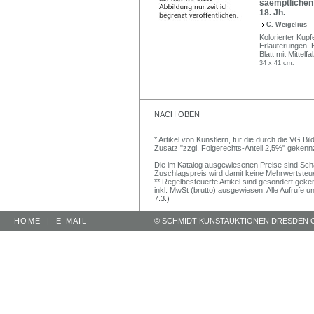
saemptlichen 
18. Jh.
C. Weigelius
Kolorierter Kup
Erläuterungen. Be
Blatt mit Mittelf
34 x 41 cm.
NACH OBEN
* Artikel von Künstlern, für die durch die VG 
Zusatz "zzgl. Folgerechts-Anteil 2,5%" gekenn
Die im Katalog ausgewiesenen Preise sind Schätz
Zuschlagspreis wird damit keine Mehrwertsteu
** Regelbesteuerte Artikel sind gesondert geken
inkl. MwSt (brutto) ausgewiesen. Alle Aufrufe 
7.3.)
HOME
|
E-MAIL
© SCHMIDT KUNSTAUKTIONEN DRESDEN