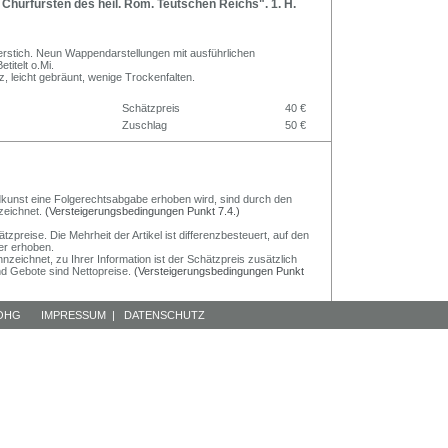
Churfürsten des heil. Rom. Teutschen Reichs". 1. H.
ferstich. Neun Wappendarstellungen mit ausführlichen
titelt o.Mi.
alz, leicht gebräunt, wenige Trockenfalten.
Schätzpreis
40 €
Zuschlag
50 €
Bildkunst eine Folgerechtsabgabe erhoben wird, sind durch den
zeichnet.
(Versteigerungsbedingungen Punkt 7.4.)
preise. Die Mehrheit der Artikel ist differenzbesteuert, auf den
er erhoben.
nzeichnet, zu Ihrer Information ist der Schätzpreis zusätzlich
und Gebote sind Nettopreise.
(Versteigerungsbedingungen Punkt
 OHG
IMPRESSUM
|
DATENSCHUTZ