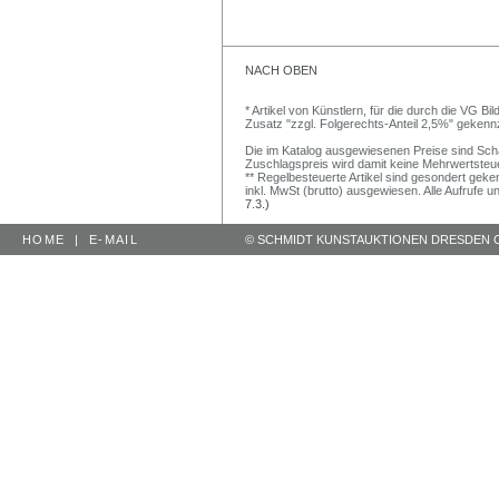
NACH OBEN
* Artikel von Künstlern, für die durch die VG 
Zusatz "zzgl. Folgerechts-Anteil 2,5%" gekenn
Die im Katalog ausgewiesenen Preise sind Schätz
Zuschlagspreis wird damit keine Mehrwertsteu
** Regelbesteuerte Artikel sind gesondert geken
inkl. MwSt (brutto) ausgewiesen. Alle Aufrufe 
7.3.)
HOME
|
E-MAIL
© SCHMIDT KUNSTAUKTIONEN DRESDEN