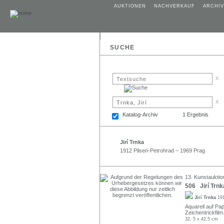
AUKTIONEN
NACHVERKAUF
ARCHIV
SUCHE
x
x
Katalog-Archiv
1 Ergebnis
Jirí Trnka
1912 Pilsen-Petrohrad – 1969 Prag
13. Kunstauktio
506 Jirí Trnk
Jirí Trnka
19
Aquarell auf Pap
Zeichentrickfil
32, 5 x 42,5 cm