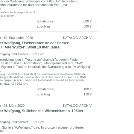
xander Wolfgang, Schwager von Otto Dix". In breitem
Schmuckrahmen mit durchbrochenem Eck- und
n.
Rändern leicht angeschmutzt.
 49 x 59 cm.
Schätzpreis
600 €
Zuschlag
500 €
n | 19. September 2020
KATALOG-ARCHIV
r Wolfgang, Fischerkaten an der Ostsee
/ "Alte Wurzel". Wohl 1930er Jahre.
olfgang
1894 Arnstadt – 1970 Gera
elzeichnungen in Tusche auf chamoisfarbenem Papier.
 an der Ostsee (Ahrenshoop). Monogrammiert u.re. "AW".
. Signiert in Tusche innerhalb der Darstellung u.re. "A Wolfgang"
.
rig. Ein Blatt (Fischerkaten) mit unscheinbarer, beriebener Stelle im
lung li.Mi. Mehrere Einrisse (bis ca. 3 cm), verso kaschiert. Ein Blatt
satzpapier montiert. Verso mit Klebebandresten und leichtem Abrieb.
cm, max. 42 x 59,3 cm.
Schätzpreis
100 €
Zuschlag
110 €
n | 28. März 2020
KATALOG-ARCHIV
r Wolfgang, Stillleben mit Wiesenblumen. 1960er
olfgang
1894 Arnstadt – 1970 Gera
 Signiert "A.Wolfgang" u.re. In bronzenfarbener profilierter
hmt.