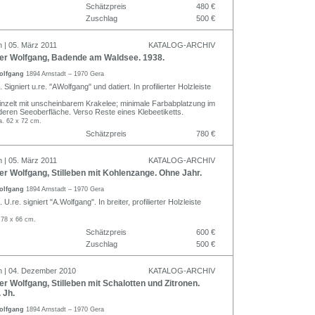
Schätzpreis
480 €
Zuschlag
500 €
n | 05. März 2011
KATALOG-ARCHIV
r Wolfgang, Badende am Waldsee. 1938.
olfgang
1894 Arnstadt – 1970 Gera
Signiert u.re. "AWolfgang" und datiert. In profilierter Holzleiste
inzelt mit unscheinbarem Krakelee; minimale Farbabplatzung im
deren Seeoberfläche. Verso Reste eines Klebeetiketts.
a. 62 x 72 cm.
Schätzpreis
780 €
n | 05. März 2011
KATALOG-ARCHIV
 Wolfgang, Stilleben mit Kohlenzange. Ohne Jahr.
olfgang
1894 Arnstadt – 1970 Gera
U.re. signiert "A.Wolfgang". In breiter, profilierter Holzleiste
 78 x 66 cm.
Schätzpreis
600 €
Zuschlag
500 €
n | 04. Dezember 2010
KATALOG-ARCHIV
 Wolfgang, Stilleben mit Schalotten und Zitronen.
 Jh.
olfgang
1894 Arnstadt – 1970 Gera