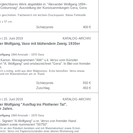
ergleichbares Werk abgebildet in: "Alexander Wolfgang 1894–
 Geburtstag", Ausstellung der Kunstsammlungen Gera, Gera
geschnitten. Falzbereich mit leichten Druckspuren. Kleine Fehlstelle
1 x 57 cm.
Schätzpreis
400 €
 | 15. Juni 2019
KATALOG-ARCHIV
r Wolfgang, Vase mit blühendem Zweig. 1930er
olfgang
1894 Arnstadt – 1970 Gera
m Karton. Monogrammiert "AW." u.li. Verso vom Künstler
rt "A. Wolfgang" und ortsbezeichnet "Gera". In Blei von fremder
t.
h o.mittig, wohl aus dem Malprozess. Ecke bestoßen. Verso etwas
g und mit Materialverlust am re. Rand.
Schätzpreis
550 €
Zuschlag
450 €
 | 15. Juni 2019
KATALOG-ARCHIV
 Wolfgang "Ausflug ins Plothener Tal".
r Jahre.
olfgang
1894 Arnstadt – 1970 Gera
. Signiert "A.Wolfgang" u.re. Verso von fremder Hand
datiert sowie nummeriert "00750".
ht an den Rändern berieben und mit Materialverlust sowie Ecken
ickt. Verso mit Papierrückständen einer älteren Montierung und