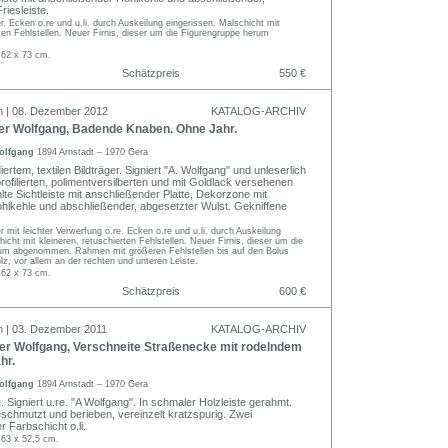
riesleiste.
er. Ecken o.re und u.li. durch Auskeilung eingerissen. Malschicht mit
rten Fehlstellen. Neuer Firnis, dieser um die Figurengruppe herum
 62 x 73 cm.
Schätzpreis
550 €
n | 08. Dezember 2012
KATALOG-ARCHIV
r Wolfgang, Badende Knaben. Ohne Jahr.
olfgang
1894 Arnstadt – 1970 Gera
iertem, textilen Bildträger. Signiert "A. Wolfgang" und unleserlich
 profilierten, polimentversilberten und mit Goldlack versehenen
e Sichtleiste mit anschließender Platte, Dekorzone mit
hlkehle und abschließender, abgesetzter Wulst. Gekniffene
er mit leichter Verwerfung o.re. Ecken o.re und u.li. durch Auskeilung
icht mit kleineren, retuschierten Fehlstellen. Neuer Firnis, dieser um die
um abgenommen. Rahmen mit größeren Fehlstellen bis auf den Bolus
lz, vor allem an der rechten und unteren Leiste.
 62 x 73 cm.
Schätzpreis
600 €
n | 03. Dezember 2011
KATALOG-ARCHIV
r Wolfgang, Verschneite Straßenecke mit rodelndem
hr.
olfgang
1894 Arnstadt – 1970 Gera
 Signiert u.re. "A Wolfgang". In schmaler Holzleiste gerahmt.
schmutzt und berieben, vereinzelt kratzspurig. Zwei
r Farbschicht o.li.
 63 x 52,5 cm.