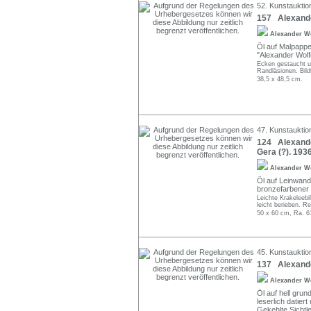
52. Kunstauktion
157 Alexande
Alexander W
Öl auf Malpappe.
"Alexander Wolf
Ecken gestaucht und
Randläsionen. Bild
38,5 x 48,5 cm.
47. Kunstauktio
124 Alexande
Gera (?). 1936
Alexander W
Öl auf Leinwand. 
bronzefarbener 
Leichte Krakeleeb
leicht berieben. R
50 x 60 cm, Ra. 6
45. Kunstauktio
137 Alexande
Alexander W
Öl auf hell grun
leserlich datier
Gekehlte Sichtl