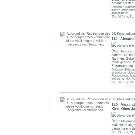
ornamentierter F
Oxidierter Bildträg
kleinen, retuschie
abgenommen.
50 x 60,5 cm, Ra.
34. Kunstauktio
114 Alexande
Alexander W
Öl auf hell grund
datiert u.re. Im
Rahmen. Gekehlt
ansteigender Ho
Eckornamente.
Oxidierter Bildträg
eingerissen. Malsch
Figurengruppe her
und bis auf das Ho
50 x 60,5 cm, Ra.
30. Kunstauktio
120 Alexande
Kind. Ohne Ja
Alexander W
Öl auf Malpappe.
Malschicht ange
Längsrisse in de
60 x 49,5 cm, Ra.