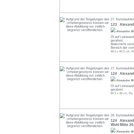
27. Kunstauktio
123 Alexande
Alexander W
Öl auf Leinwand. 
gerahmt.
Malschicht vere
Bereich der vor
49,5 x 60,5 cm; R
27. Kunstauktio
124 Alexander
Alexander W
Öl auf Leinwand. 
gerahmt.
60,5 x 49 cm, Ra.
26. Kunstauktio
124 Alexander
Wohl Mitte 20.
Alexander W