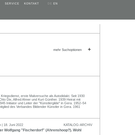
SERVICE
KONTAKT
DE
EN
+
mehr Suchoptionen
Kriegsdienst, erste Malversuche als Autodidakt. Seit 1930
Otto Dix, Alfred Ahner und Kurt Günther. 1939 Heirat mit
45 Initiator und Leiter der "Künstlergilde" in Gera. 1952–54
itglied des Verbandes Bildender Künstler in Gera. 1961
 | 18. Juni 2022
KATALOG-ARCHIV
r Wolfgang "Fischerdorf" (Ahrenshoop?). Wohl
.