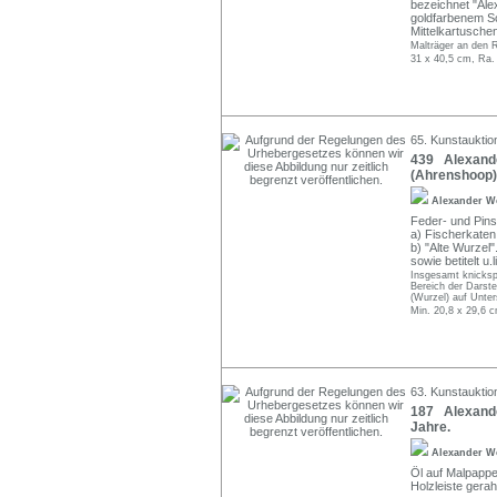
bezeichnet "Ale
goldfarbenem 
Mittelkartusche
Malträger an den 
31 x 40,5 cm, Ra.
65. Kunstauktio
439 Alexande
(Ahrenshoop) 
Alexander W
Feder- und Pins
a) Fischerkaten
b) "Alte Wurzel"
sowie betitelt u.li
Insgesamt knickspu
Bereich der Darstel
(Wurzel) auf Unter
Min. 20,8 x 29,6 
63. Kunstauktio
187 Alexande
Jahre.
Alexander W
Öl auf Malpappe.
Holzleiste gera