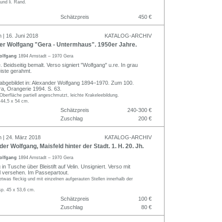
und li. Rand.
Schätzpreis
450 €
 | 16. Juni 2018
KATALOG-ARCHIV
r Wolfgang "Gera - Untermhaus". 1950er Jahre.
olfgang
1894 Arnstadt – 1970 Gera
 Beidseitig bemalt. Verso signiert "Wolfgang" u.re. In grau
eiste gerahmt.
 abgebildet in: Alexander Wolfgang 1894–1970. Zum 100.
a, Orangerie 1994. S. 63.
berfläche partiell angeschmutzt, leichte Krakeleebildung.
 44,5 x 54 cm.
Schätzpreis
240-300 €
Zuschlag
200 €
n | 24. März 2018
KATALOG-ARCHIV
r Wolfgang, Maisfeld hinter der Stadt. 1. H. 20. Jh.
olfgang
1894 Arnstadt – 1970 Gera
n Tusche über Bleistift auf Velin. Unsigniert. Verso mit
 versehen. Im Passepartout.
 etwas fleckig und mit einzelnen aufgerauten Stellen innerhalb der
sp. 45 x 53,6 cm.
Schätzpreis
100 €
Zuschlag
80 €