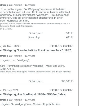
olfgang
1894 Arnstadt – 1970 Gera
 U.re. in Rot signiert "A. Wolfgang." und undeutlich datiert
auf dem Keilrahmen o.li. ein Etikett, darauf in Tusche alt betitelt
gniert bzw. künstlerbezeichnet "Wolfgang". U.re. bezeichnet
meriert, teils auf einer neueren Etikettierung. In einer
rzen Holzleiste gerahmt.
gilbt und partiell angeschmutzt. Unscheinbare Deformationen in der u.li.
ahmen mit Stoß- und Kratzspuren.
3,5 x 73 cm.
Schätzpreis
500 €
Zuschlag
480 €
n | 26. März 2022
KATALOG-ARCHIV
r Wolfgang "Landschaft im Fränkischen Jura". 1937.
olfgang
1894 Arnstadt – 1970 Gera
 Signiert u.re. "Wolfgang".
Erhard Frommhold: Alexander Wolfgang – Maler und Werk.
atNr 7. o. S.
kleines Stück des Bildträgers fehlend, werkimmanent. Die Ecken minimal
Schätzpreis
800-900 €
 | 19. Juni 2021
KATALOG-ARCHIV
r Wolfgang, Am Stadtrand. 1930er/1950er Jahre.
olfgang
1894 Arnstadt – 1970 Gera
 Signiert "A. Wolfgang" u.re. Verso in Kugelschreiber