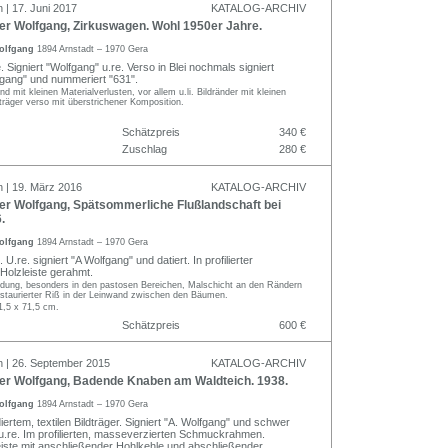
 | 17. Juni 2017
KATALOG-ARCHIV
r Wolfgang, Zirkuswagen. Wohl 1950er Jahre.
olfgang
1894 Arnstadt – 1970 Gera
 Signiert "Wolfgang" u.re. Verso in Blei nochmals signiert
gang" und nummeriert "631".
 mit kleinen Materialverlusten, vor allem u.li. Bildränder mit kleinen
träger verso mit überstrichener Komposition.
Schätzpreis
340 €
Zuschlag
280 €
n | 19. März 2016
KATALOG-ARCHIV
r Wolfgang, Spätsommerliche Flußlandschaft bei
.
olfgang
1894 Arnstadt – 1970 Gera
U.re. signiert "A Wolfgang" und datiert. In profilierter
Holzleiste gerahmt.
ildung, besonders in den pastosen Bereichen, Malschicht an den Rändern
estaurierter Riß in der Leinwand zwischen den Bäumen.
1,5 x 71,5 cm.
Schätzpreis
600 €
n | 26. September 2015
KATALOG-ARCHIV
r Wolfgang, Badende Knaben am Waldteich. 1938.
olfgang
1894 Arnstadt – 1970 Gera
diertem, textilen Bildträger. Signiert "A. Wolfgang" und schwer
t u.re. Im profilierten, masseverzierten Schmuckrahmen.
eiste mit anschließender Hohlkehle und abschließender,