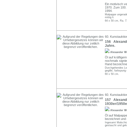
Ein motivisch v
1970. Zum 100.
1994.
Malpappe ungerade 
mittig li.
64 x 50 cm, Ra. 7
60. Kunstauktion
156 Alexande
Jahre.
Alexander W
Öl auf kräftige
nochmals signie
Hand bezeichne
Durchgehendes Loc
gegilbt, farbspuri
60 x 50 cm.
60. Kunstauktion
157 Alexander
1930er/1950e
Alexander W
Öl auf Malpappe
bezeichnet und 
Ingesamt Malschic
gestaucht und gekn