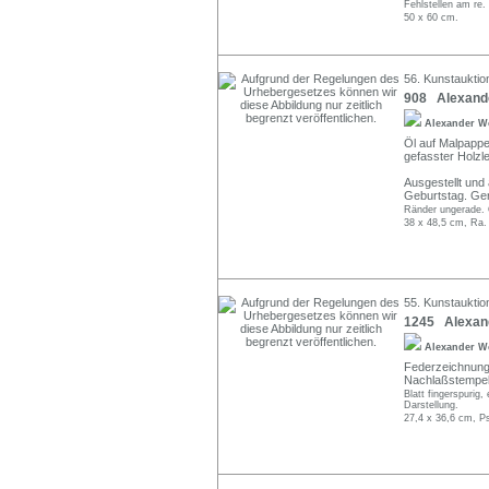
Fehlstellen am re. 
50 x 60 cm.
56. Kunstauktion
908 Alexande
Alexander W
Öl auf Malpappe.
gefasster Holzl
Ausgestellt und
Geburtstag. Ger
Ränder ungerade. O
38 x 48,5 cm, Ra.
55. Kunstauktio
1245 Alexande
Alexander W
Federzeichnung i
Nachlaßstempel
Blatt fingerspurig,
Darstellung.
27,4 x 36,6 cm, P