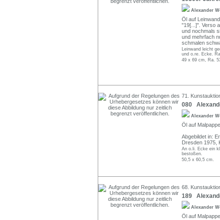
Alexander W
Öl auf Leinwand.
"19[...]". Verso 
und nochmals si
und mehrfach num
schmalen schwa
Leinwand leicht ge
und o.re. Ecke. R
49 x 69 cm, Ra. 5
71. Kunstauktio
080 Alexande
Alexander W
Öl auf Malpappe.
Abgebildet in: 
Dresden 1975, K
An o.li. Ecke ein 
bestoßen.
50,5 x 60,5 cm.
68. Kunstauktion
189 Alexande
Alexander W
Öl auf Malpappe.