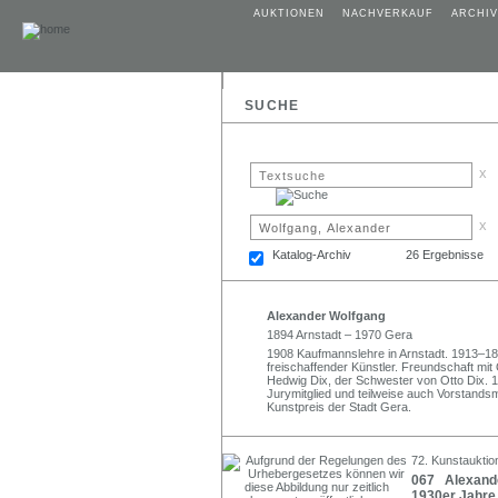
AUKTIONEN
NACHVERKAUF
ARCHIV
SUCHE
x
x
Katalog-Archiv
26 Ergebnisse
Alexander Wolfgang
1894 Arnstadt – 1970 Gera
1908 Kaufmannslehre in Arnstadt. 1913–18 
freischaffender Künstler. Freundschaft mit 
Hedwig Dix, der Schwester von Otto Dix. 19
Jurymitglied und teilweise auch Vorstandsm
Kunstpreis der Stadt Gera.
72. Kunstauktion
067 Alexande
1930er Jahre