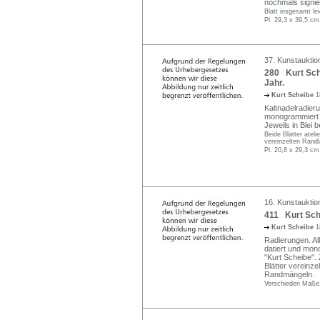
nochmals signie
Blatt insgesamt le
Pl. 29,3 x 39,5 cm
37. Kunstauktio
280 Kurt Sch
Jahr.
Kurt Scheibe
1
Kaltnadelradier
monogrammiert "K
Jeweils in Blei bet
Beide Blätter ateli
vereinzelten Randl
Pl. 20,8 x 29,3 cm
16. Kunstauktion
411 Kurt Sche
Kurt Scheibe
1
Radierungen. Alle
datiert und mono
"Kurt Scheibe".
Blätter vereinze
Randmängeln.
Verschieden Maße,P