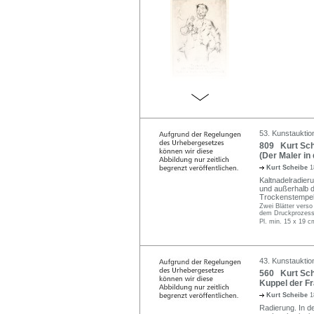
53. Kunstauktio
809 Kurt Sch
(Der Maler in 
Kurt Scheibe
1
Kaltnadelradierun
und außerhalb de
Trockenstempel
Zwei Blätter verso
dem Druckprozess
Pl. min. 15 x 19 
43. Kunstauktio
560 Kurt Sche
Kuppel der Fr
Kurt Scheibe
1
Radierung. In der