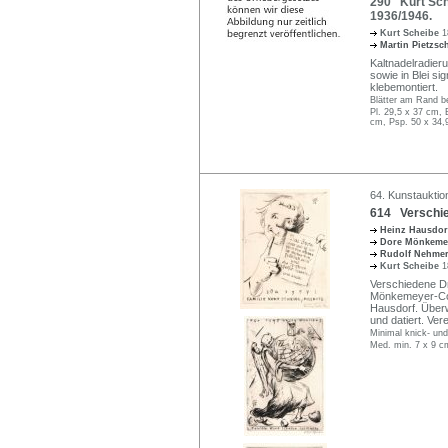
290 Kurt Sch
1936/1946.
Kurt Scheibe
1
Martin Pietzs
Kaltnadelradier
sowie in Blei si
klebemontiert.
Blätter am Rand bes
Pl. 29,5 x 37 cm, 
cm, Psp. 50 x 34,
64. Kunstauktion
614 Verschied
Heinz Hausdo
Dore Mönkeme
Rudolf Nehme
Kurt Scheibe
1
Verschiedene Dr
Mönkemeyer-Cor
Hausdorf. Überw
und datiert. Ve
Minimal knick- und
Med. min. 7 x 9 c