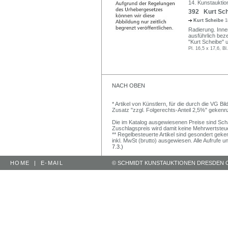
14. Kunstauktio
392 Kurt Sche
Kurt Scheibe
1
Radierung. Inne
ausführlich beze
"Kurt Scheibe" u
Pl. 16,5 x 17,6, Bl
NACH OBEN
* Artikel von Künstlern, für die durch die VG 
Zusatz "zzgl. Folgerechts-Anteil 2,5%" gekenn
Die im Katalog ausgewiesenen Preise sind Schätz
Zuschlagspreis wird damit keine Mehrwertsteu
** Regelbesteuerte Artikel sind gesondert geken
inkl. MwSt (brutto) ausgewiesen. Alle Aufrufe 
7.3.)
HOME
|
E-MAIL
© SCHMIDT KUNSTAUKTIONEN DRESDEN