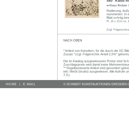
580 Klaus Ric
Klaus Richter
Radierung. Außerh
nummeriert. In de
Blatt schräg bes
Pl. 16 x 23,8 cm, 
Zzgl. Folgerechts
NACH OBEN
* Artikel von Künstlern, für die durch die VG 
Zusatz "zzgl. Folgerechts-Anteil 2,5%" gekenn
Die im Katalog ausgewiesenen Preise sind Schätz
Zuschlagspreis wird damit keine Mehrwertsteu
** Regelbesteuerte Artikel sind gesondert geken
inkl. MwSt (brutto) ausgewiesen. Alle Aufrufe 
7.3.)
HOME
|
E-MAIL
© SCHMIDT KUNSTAUKTIONEN DRESDEN