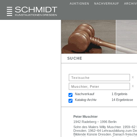
AUKTIONEN
NACHVERKAUF
ARCHIV
SUCHE
x
x
Nachverkauf
1 Ergebnis
Katalog-Archiv
14 Ergebnisse
Peter Muschter
1942 Radeberg – 1996 Berlin
Sohn des Malers Willy Muschter. 1959–62 
Dresden. 1962–64 Lehrausbildung zum Dek
Bildende Künste Dresden. Danach freischaffe