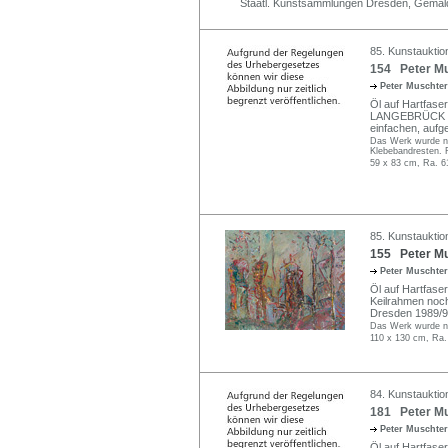
Staatl. Kunstsammlungen Dresden, Gemäld
85. Kunstauktion
154 Peter Mus
Peter Muschte
Öl auf Hartfase
LANGEBRÜCK BER
einfachen, aufg
Das Werk wurde ni
Klebebandresten. 
59 x 83 cm, Ra. 6
85. Kunstauktion
155 Peter Mus
Peter Muschte
Öl auf Hartfaser
Keilrahmen noch
Dresden 1989/90"
Das Werk wurde ni
110 x 130 cm, Ra.
84. Kunstauktio
181 Peter Mu
Peter Muschte
Öl auf Hartfaser