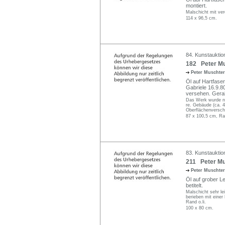
montiert.
Malschicht mit vere
114 x 96,5 cm.
84. Kunstauktio
182 Peter Mu
Peter Muschte
Öl auf Hartfaser
Gabriele 16.9.80
versehen. Gera
Das Werk wurde ni
re. Gebäude (ca. 4
Oberflächenversc
87 x 100,5 cm, Ra
83. Kunstauktio
211 Peter Mus
Peter Muschte
Öl auf grober L
betitelt.
Malschicht sehr le
berieben mit einer
Rand o.li.
100 x 80 cm.