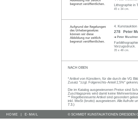
Lithographie in T
45 x 34 cm.
4. Kunstauktion 
278 Peter Mus
Peter Muschte
Farblithographie.
Vorzugsdruck.
35 x 48 cm.
NACH OBEN
* Artikel von Künstlern, für die durch die VG 
Zusatz "zzgl. Folgerechts-Anteil 2,5%" gekenn
Die im Katalog ausgewiesenen Preise sind Schätz
Zuschlagspreis wird damit keine Mehrwertsteu
** Regelbesteuerte Artikel sind gesondert geken
inkl. MwSt (brutto) ausgewiesen. Alle Aufrufe 
7.3.)
HOME
|
E-MAIL
© SCHMIDT KUNSTAUKTIONEN DRESDEN