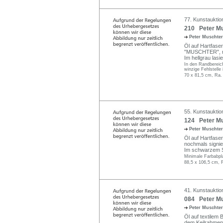
77. Kunstauktio
210 Peter Mu
Peter Muschte
Öl auf Hartfaser
"MUSCHTER", noc
Im hellgrau las
In den Randbereic
winzige Fehlstelle 
70 x 81,5 cm, Ra.
55. Kunstauktio
124 Peter Mu
Peter Muschte
Öl auf Hartfaser
nochmals signier
Im schwarzem S
Minimale Farbabpl
88,5 x 106,5 cm, 
41. Kunstauktio
084 Peter Mu
Peter Muschte
Öl auf textilem B
dem Keilrahmen o.