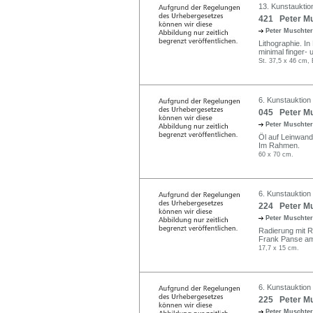
13. Kunstauktio
421 Peter Mus
Peter Muschte
Lithographie. In
minimal finger-
St. 37,5 x 46 cm, 
6. Kunstauktion
045 Peter Mu
Peter Muschte
Öl auf Leinwand.
Im Rahmen.
60 x 70 cm.
6. Kunstauktion
224 Peter Mus
Peter Muschte
Radierung mit Re
Frank Panse am
17,7 x 15 cm.
6. Kunstauktion
225 Peter Mus
Peter Muschte