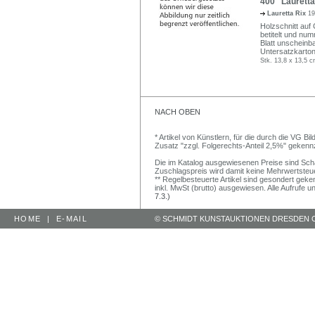
400 Lauretta 
Lauretta Rix
19
Holzschnitt auf C
betitelt und num
Blatt unscheinb
Untersatzkarton
Stk. 13,8 x 13,5 c
NACH OBEN
* Artikel von Künstlern, für die durch die VG 
Zusatz "zzgl. Folgerechts-Anteil 2,5%" gekenn
Die im Katalog ausgewiesenen Preise sind Schätz
Zuschlagspreis wird damit keine Mehrwertsteu
** Regelbesteuerte Artikel sind gesondert geken
inkl. MwSt (brutto) ausgewiesen. Alle Aufrufe 
7.3.)
HOME
|
E-MAIL
© SCHMIDT KUNSTAUKTIONEN DRESDEN