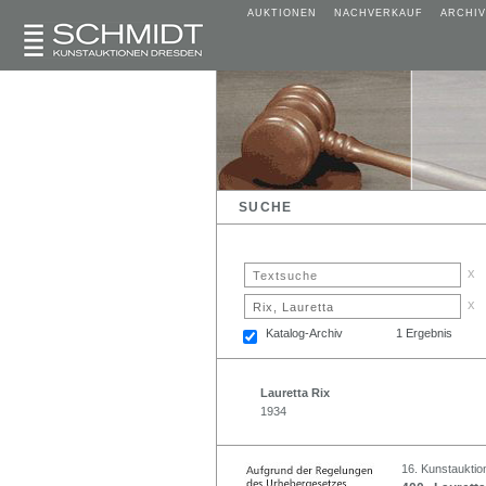
AUKTIONEN
NACHVERKAUF
ARCHIV
SUCHE
x
x
Katalog-Archiv
1 Ergebnis
Lauretta Rix
1934
16. Kunstauktion