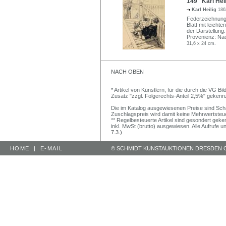
149 Karl Heili
Karl Heilig
186
Federzeichnung i
Blatt mit leich
der Darstellung.
Provenienz: Nac
31,6 x 24 cm.
NACH OBEN
* Artikel von Künstlern, für die durch die VG 
Zusatz "zzgl. Folgerechts-Anteil 2,5%" gekenn
Die im Katalog ausgewiesenen Preise sind Schätz
Zuschlagspreis wird damit keine Mehrwertsteu
** Regelbesteuerte Artikel sind gesondert geken
inkl. MwSt (brutto) ausgewiesen. Alle Aufrufe 
7.3.)
HOME
|
E-MAIL
© SCHMIDT KUNSTAUKTIONEN DRESDEN