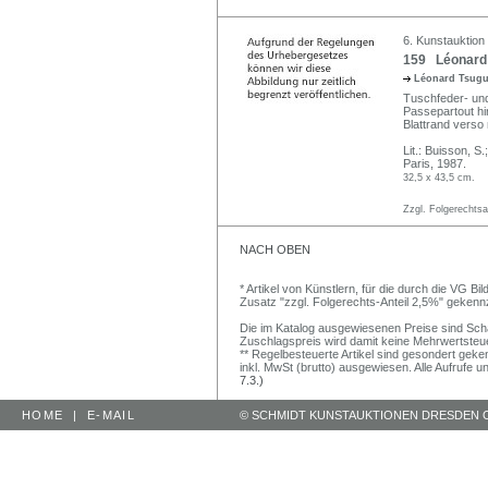
6. Kunstauktion
159 Léonard T
Léonard Tsugu
Tuschfeder- und 
Passepartout hi
Blattrand verso 
Lit.: Buisson, S
Paris, 1987.
32,5 x 43,5 cm.
Zzgl. Folgerechts
NACH OBEN
* Artikel von Künstlern, für die durch die VG 
Zusatz "zzgl. Folgerechts-Anteil 2,5%" gekenn
Die im Katalog ausgewiesenen Preise sind Schätz
Zuschlagspreis wird damit keine Mehrwertsteu
** Regelbesteuerte Artikel sind gesondert geken
inkl. MwSt (brutto) ausgewiesen. Alle Aufrufe 
7.3.)
HOME
|
E-MAIL
© SCHMIDT KUNSTAUKTIONEN DRESDEN