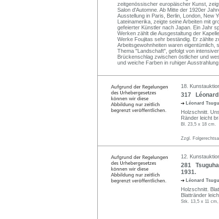
zeitgenössischer europäischer Kunst, zeigt
Salon d'Automne. Ab Mitte der 1920er Jahre
Ausstellung in Paris, Berlin, London, New 
Lateinamerika, zeigte seine Arbeiten mit 
gefeierter Künstler nach Japan. Ein Jahr s
Werken zählt die Ausgestaltung der Kapelle 
Werke Foujitas sehr beständig. Er zählte 
Arbeitsgewohnheiten waren eigentümlich, s
Thema "Landschaft", gefolgt von intensiver
Brückenschlag zwischen östlicher und westl
und weiche Farben in ruhiger Ausstrahlung
18. Kunstauktio
317 Léonard T
Léonard Tsugu
Holzschnitt. Uns
Ränder leicht br
Bl. 23,5 x 18 cm.
Zzgl. Folgerechts
12. Kunstauktion
281 Tsuguhar
1931.
Léonard Tsugu
Holzschnitt. Bl
Blattränder leich
Stk. 13,5 x 11 cm,