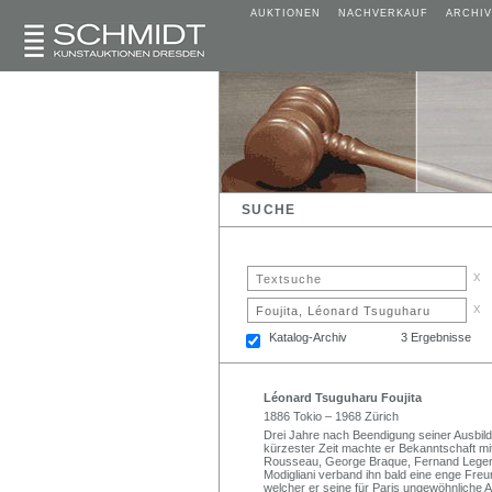
AUKTIONEN
NACHVERKAUF
ARCHIV
SUCHE
x
x
Katalog-Archiv
3 Ergebnisse
Léonard Tsuguharu Foujita
1886 Tokio – 1968 Zürich
Drei Jahre nach Beendigung seiner Ausbildu
kürzester Zeit machte er Bekanntschaft mi
Rousseau, George Braque, Fernand Leger,
Modigliani verband ihn bald eine enge Freun
welcher er seine für Paris ungewöhnliche A