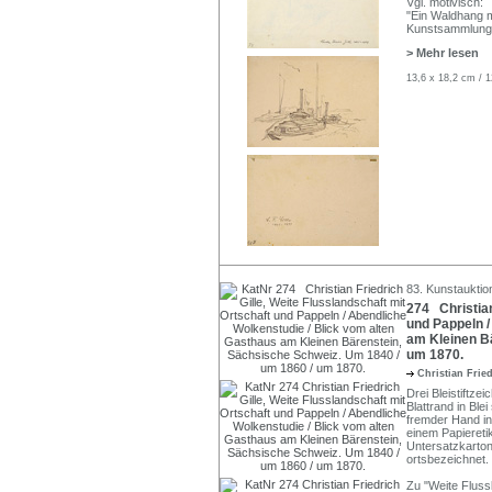
Vgl. motivisch:
"Ein Waldhang m
Kunstsammlung
> Mehr lesen
13,6 x 18,2 cm / 1
83. Kunstauktio
274 Christian
und Pappeln /
am Kleinen B
um 1870.
Christian Frie
Drei Bleistiftze
Blattrand in Ble
fremder Hand in
einem Papiereti
Untersatzkarton 
ortsbezeichnet.
Zu "Weite Flussl