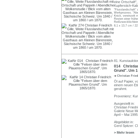
eine Ortschaft",
Kupferstich-Kab
"Flusslandschaft"
Werkprozess. "Aben
Knick, vereinzelt 
Resten einer früh
Reißzwecklöchlei
8,1 x 13,7 cm / 22
81. Kunstauktio
014 Christian
Grund". Um 1
Christian Frie
Öl auf Papier, vo
einem neuen Etik
gerahmt.
Provenienz: Ku
Ausgestellt in:
Christian Fried
Galerie Neue Me
April – Mai 1995
Abgebildet in:
Gerd Spitzer: Ch
> Mehr lesen