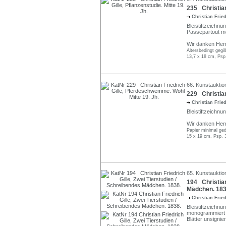
235 Christian 
Christian Frie
Bleistiftzeichnu
Passepartout mo
Wir danken Herr
Altersbedingt gegi
13,7 x 18 cm, Psp
66. Kunstauktio
229 Christian
Christian Frie
Bleistiftzeichnu
Wir danken Herr
Papier minimal ged
15 x 19 cm. Psp. 
65. Kunstauktio
194 Christian
Mädchen. 183
Christian Frie
Bleistiftzeichnu
monogrammiert "
Blätter unsignie