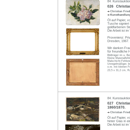
84. Kunstauktio
026 Christia
Christian Frie
Kunsthandlun
Öl auf Papier, v
Tusche signiert 
goldfarbenen St
Die Arbeit ist im
Provenienz: Pr
Dresden, 1967.
Wir danken Frau
für freundliche 
Bildträger im u. B
Kleine Materialfeh
Malschicht-Fehlstel
Unregelmäßiger, le
o.re. mit kleinen F
23,5 x 31,2 cm, R
84. Kunstauktio
027 Christian
1860/1870.
Christian Frie
Öl auf Papier, v
hinter Glas in e
Die Arbeit ist im