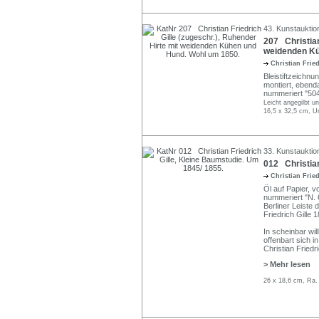
43. Kunstauktio
207 Christian
weidenden Kü
Christian Frie
Bleistiftzeichnun
montiert, ebend
nummeriert "504"
Leicht angegilbt u
16,5 x 32,5 cm, U
33. Kunstauktio
012 Christian
Christian Frie
Öl auf Papier, v
nummeriert "N. 6
Berliner Leiste 
Friedrich Gille 
In scheinbar wil
offenbart sich 
Christian Fried
> Mehr lesen
26 x 18,6 cm, Ra.