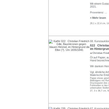
Mit einem Gutac
2021.
Provenienz:
...
> Mehr lesen
28,1 x 22,4 cm, U
68. Kunstauktion
022 Christia
im Hintergrun
Christian Frie
Öl auf Papier, a
Hand bezeichne
Wir danken Herr
Vgl. ähnliche Ar
Malerische Entd
Pappe etwas gewölb
Bildträgers mit Ret
Druckspuren (bis c
Fehlstellen in den 
unbemalten Stelle
27, 3 x 36,7 cm, 
67. Kunstauktio