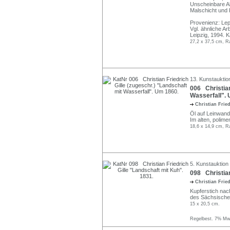
Unscheinbare Ab
Malschicht und 
Provenienz: Lep
Vgl. ähnliche Arb
Leipzig, 1994. K
27,2 x 37,5 cm, R
13. Kunstauktio
006 Christian
Wasserfall".
Christian Frie
Öl auf Leinwand
Im alten, polime
18,6 x 14,9 cm, R
5. Kunstauktion
098 Christian
Christian Frie
Kupferstich nac
des Sächsischen
15 x 20,5 cm.
Regelbest. 7% MwS