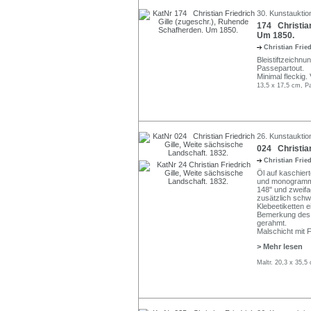
30. Kunstauktio
174 Christian
Um 1850.
Christian Frie
Bleistiftzeichn
Passepartout.
Minimal fleckig.
13,5 x 17,5 cm, P
26. Kunstauktio
024 Christian
Christian Frie
Öl auf kaschier
und monogrammie
148" und zweifac
zusätzlich schw
Klebeetiketten 
Bemerkung des V
gerahmt.
Malschicht mit F
> Mehr lesen
Maltr. 20,3 x 35,