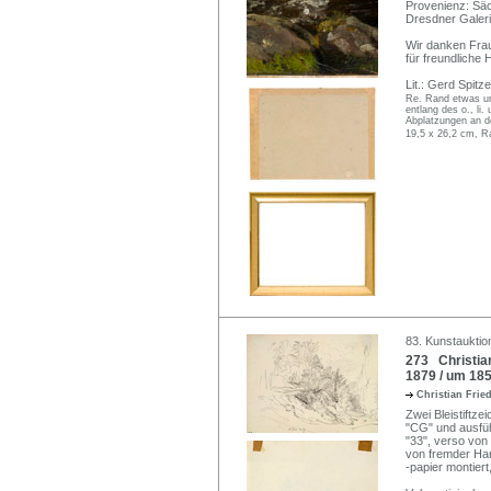
Provenienz: Säc
Dresdner Galeri
Wir danken Frau
für freundliche 
Lit.: Gerd Spitz
Re. Rand etwas ung
entlang des o., li
Abplatzungen an d
19,5 x 26,2 cm, R
83. Kunstauktio
273 Christian 
1879 / um 185
Christian Frie
Zwei Bleistiftz
"CG" und ausführ
"33", verso von 
von fremder Han
-papier montiert