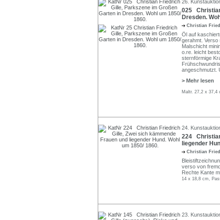
26. Kunstauktio
025 Christian
Dresden. Woh
Christian Frie
Öl auf kaschiert
gerahmt. Verso 
Malschicht mini
o.re. leicht be
sternförmige Kr
Frühschwundriss
angeschmutzt. U
> Mehr lesen
Maltr. 27,2 x 37,4
24. Kunstauktion
224 Christian
liegender Hun
Christian Frie
Bleistiftzeichn
verso von fremd
Rechte Kante mi
14 x 18,8 cm, Pas
23. Kunstauktio