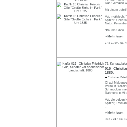
Das Gemälde wi
Mit einem schri
Vgl. motivisch:
Spitzer: Christi
Natur. Petersber
"Baumstudien
..
> Mehr lesen
27 x 21 cm, Ra. 4
73. Kunstauktio
015 Christian
1880.
Christian Frie
Öl auf Malpappe
Verso in Blei al
Schmuckrahmen 
Rahmens o.Mi ein
Vgl. die beiden 
Spitzer, Tafel 4
...
> Mehr lesen
36,3 x 24,6 cm, R