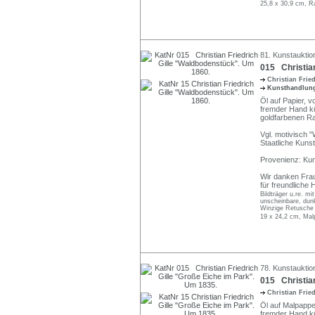
25,8 x 30,9 cm, R
81. Kunstauktio
015 Christian
Christian Frie
Kunsthandlun
Öl auf Papier, v
fremder Hand kü
goldfarbenen R
Vgl. motivisch 
Staatliche Kuns
Provenienz: Ku
Wir danken Frau
für freundliche 
Bildträger u.re. mi
unscheinbare, dunk
Winzige Retusche u
19 x 24,2 cm, Mal
78. Kunstauktio
015 Christian
Christian Frie
Öl auf Malpappe
fremder Hand kü