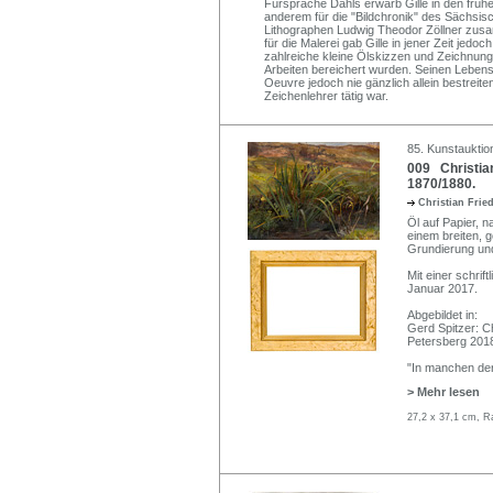
Fürsprache Dahls erwarb Gille in den frühe
anderem für die "Bildchronik" des Sächsisc
Lithographen Ludwig Theodor Zöllner zusam
für die Malerei gab Gille in jener Zeit jedo
zahlreiche kleine Ölskizzen und Zeichnun
Arbeiten bereichert wurden. Seinen Lebens
Oeuvre jedoch nie gänzlich allein bestreite
Zeichenlehrer tätig war.
85. Kunstauktion
009 Christia
1870/1880.
Christian Frie
Öl auf Papier, na
einem breiten, 
Grundierung und 
Mit einer schrif
Januar 2017.
Abgebildet in:
Gerd Spitzer: Ch
Petersberg 2018
"In manchen der
> Mehr lesen
27,2 x 37,1 cm, R