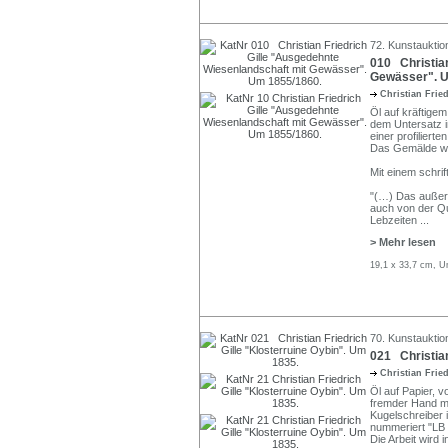
72. Kunstauktion
010 Christian
Gewässer". U
Christian Frie
Öl auf kräftigem
dem Untersatz i
einer profilierte
Das Gemälde wi
Mit einem schri
"(…) Das außer
auch von der Qu
Lebzeiten
...
> Mehr lesen
19,1 x 33,7 cm, U
70. Kunstauktio
021 Christian
Christian Frie
Öl auf Papier, v
fremder Hand mit
Kugelschreiber 
nummeriert "LB 5
Die Arbeit wird