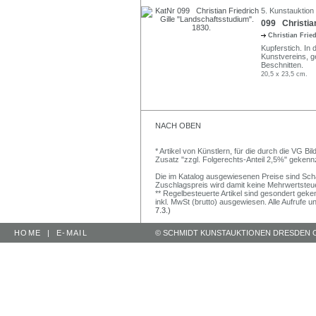
5. Kunstauktion
099 Christian
Christian Frie
Kupferstich. In 
Kunstvereins, g
Beschnitten.
20,5 x 23,5 cm.
NACH OBEN
* Artikel von Künstlern, für die durch die VG 
Zusatz "zzgl. Folgerechts-Anteil 2,5%" gekenn
Die im Katalog ausgewiesenen Preise sind Schätz
Zuschlagspreis wird damit keine Mehrwertsteu
** Regelbesteuerte Artikel sind gesondert geken
inkl. MwSt (brutto) ausgewiesen. Alle Aufrufe 
7.3.)
HOME
|
E-MAIL
© SCHMIDT KUNSTAUKTIONEN DRESDEN