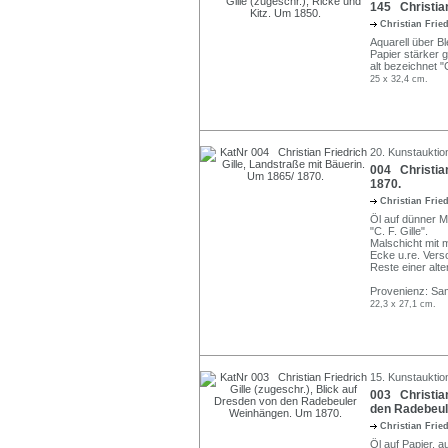
145 Christian
Christian Frie
Aquarell über Ble
Papier stärker g
alt bezeichnet "
25 x 32,4 cm.
20. Kunstauktion
004 Christian
1870.
Christian Frie
Öl auf dünner M
"C. F. Gille".
Malschicht mit 
Ecke u.re. Vers
Reste einer alt
Provenienz: Sa
22,3 x 27,1 cm.
15. Kunstauktio
003 Christian
den Radebeul
Christian Frie
Öl auf Papier, a