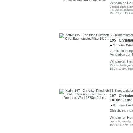
Wir danken Herr
Jeweils altersbedin
mit kleinen bräun
Min. 13,4 x 13,9 
65. Kunstauktio
195 Christian
Christian Frie
Grafitzeichnung 
Annotation von 
Wir danken Herr
Minimal leichtgrad
18,9 x 13 cm, Psp
65. Kunstauktio
197 Christian
1870er Jahre
Christian Frie
Bleistiftzeichnu
Wir danken Herr
Leicht lichtrandig.
10,2 x 18,2 cm, P