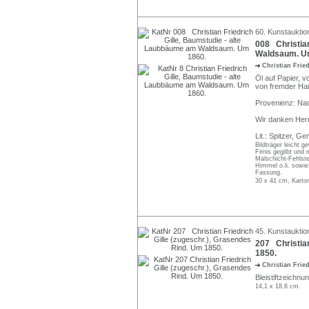
60. Kunstauktion
008 Christian
Waldsaum. U
Christian Frie
Öl auf Papier, vo
von fremder Han
Provenienz: Na
Wir danken Herr
Lit.: Spitzer, G
Bildträger leicht 
Firnis gegilbt und
Malschicht-Fehlste
Himmel o.li. sowi
Fassung.
30 x 41 cm, Karto
45. Kunstauktio
207 Christian
1850.
Christian Frie
Bleistiftzeichn
14,1 x 18,6 cm.