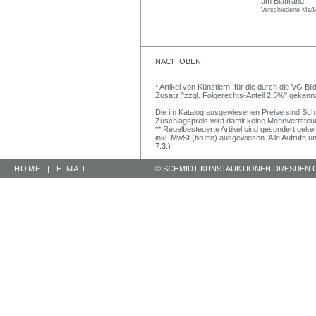
am Blattrand.
Verschiedene Maße
NACH OBEN
* Artikel von Künstlern, für die durch die VG 
Zusatz "zzgl. Folgerechts-Anteil 2,5%" gekenn
Die im Katalog ausgewiesenen Preise sind Schätz
Zuschlagspreis wird damit keine Mehrwertsteu
** Regelbesteuerte Artikel sind gesondert geken
inkl. MwSt (brutto) ausgewiesen. Alle Aufrufe 
7.3.)
HOME
|
E-MAIL
© SCHMIDT KUNSTAUKTIONEN DRESDEN