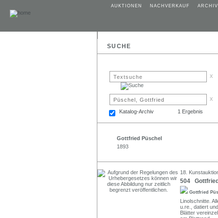
AUKTIONEN
NACHVERKAUF
ARCHIV
SUCHE
x
x
Katalog-Archiv
1 Ergebnis
Gottfried Püschel
1893
18. Kunstauktio
504 Gottfried
Gottfried Pü
Linolschnitte. Al
u.re., datiert und
Blätter vereinz