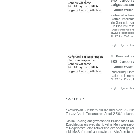
940 Jürgen We
aufgestützte
Jürgen Weber
Kaltnadelradieru
Blätter unterhal
ein Blatt u.li. n
Ein Blatt im Pas
Beide Blätter leich
etwas stockfleckig
Pl. 27,7 x 23,6 cm
Zzgl. Folgerechts
18. Kunstauktio
580 Jürgen W
Jürgen Weber
Radierung. Unter
datiert, u.li. n
Pl. 27,4 x 22 cm, 
Zzgl. Folgerechts
NACH OBEN
* Artikel von Künstlern, für die durch die VG 
Zusatz "zzgl. Folgerechts-Anteil 2,5%" gekenn
Die im Katalog ausgewiesenen Preise sind Schätz
Zuschlagspreis wird damit keine Mehrwertsteu
** Regelbesteuerte Artikel sind gesondert geken
inkl. MwSt (brutto) ausgewiesen. Alle Aufrufe 