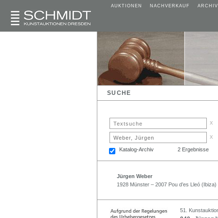
AUKTIONEN
NACHVERKAUF
ARCHIV
SUCHE
x
x
Katalog-Archiv
2 Ergebnisse
Jürgen Weber
1928 Münster – 2007 Pou d’es Lleó (Ibiza)
51. Kunstauktio