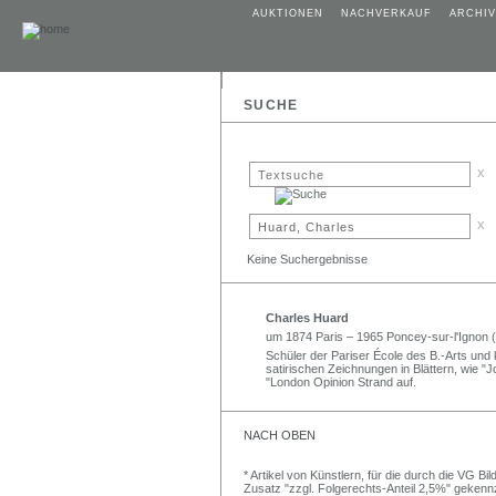
AUKTIONEN
NACHVERKAUF
ARCHIV
SUCHE
x
x
Keine Suchergebnisse
Charles Huard
um 1874 Paris – 1965 Poncey-sur-l'Ignon 
Schüler der Pariser École des B.-Arts und 
satirischen Zeichnungen in Blättern, wie "
"London Opinion Strand auf.
NACH OBEN
* Artikel von Künstlern, für die durch die VG 
Zusatz "zzgl. Folgerechts-Anteil 2,5%" gekenn