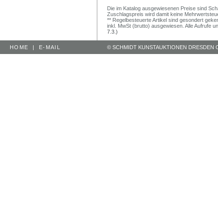
Die im Katalog ausgewiesenen Preise sind Schätz
Zuschlagspreis wird damit keine Mehrwertsteu
** Regelbesteuerte Artikel sind gesondert geken
inkl. MwSt (brutto) ausgewiesen. Alle Aufrufe 
7.3.)
HOME
|
E-MAIL
© SCHMIDT KUNSTAUKTIONEN DRESDEN