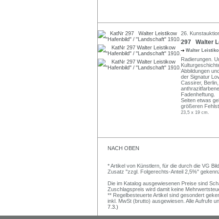
26. Kunstauktio
297 Walter Le
Walter Leisti
Radierungen. Un
Kulturgeschicht
Abbildungen und
der Signatur Lo
Cassirer, Berlin
anthrazitfarben
Fadenheftung.
Seiten etwas ge
größeren Fehlste
23,5 x 19 cm.
NACH OBEN
* Artikel von Künstlern, für die durch die VG 
Zusatz "zzgl. Folgerechts-Anteil 2,5%" gekenn
Die im Katalog ausgewiesenen Preise sind Schätz
Zuschlagspreis wird damit keine Mehrwertsteu
** Regelbesteuerte Artikel sind gesondert geken
inkl. MwSt (brutto) ausgewiesen. Alle Aufrufe 
7.3.)