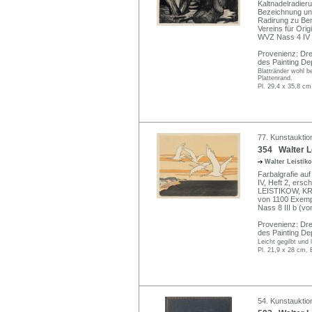
Kaltnadelradier
Bezeichnung unte
Radirung zu Berl
Vereins für Orig
WVZ Nass 4 IV a
Provenienz: Dre
des Painting De
Blattränder wohl b
Plattenrand.
Pl. 29,4 x 35,8 cm
77. Kunstauktio
354 Walter Le
Walter Leisti
Farbalgrafie au
IV, Heft 2, ers
LEISTIKOW, KR
von 1100 Exemp
Nass 8 III b (vo
Provenienz: Dre
des Painting De
Leicht gegilbt und 
Pl. 21,9 x 28 cm, 
54. Kunstauktio