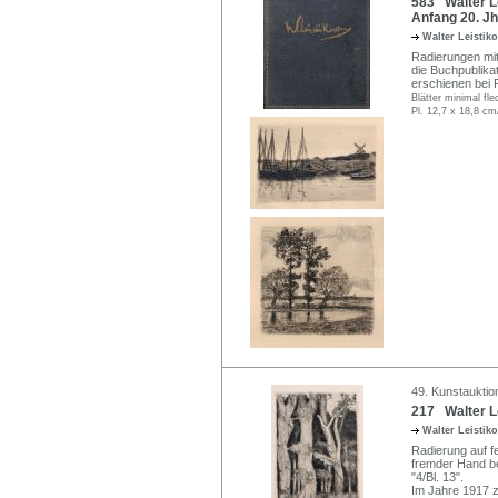
583 Walter Le
Anfang 20. Jh
Walter Leisti
Radierungen mit 
die Buchpublika
erschienen bei P
Blätter minimal fl
Pl. 12,7 x 18,8 cm
49. Kunstauktio
217 Walter Le
Walter Leisti
Radierung auf f
fremder Hand bez
"4/Bl. 13".
Im Jahre 1917 