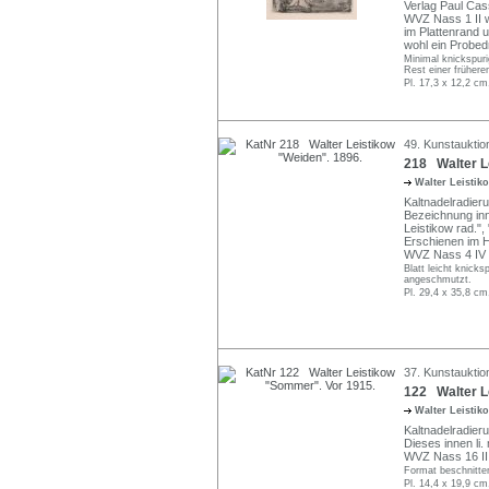
Verlag Paul Cass
WVZ Nass 1 II w
im Plattenrand
wohl ein Probed
Minimal knickspuri
Rest einer frühere
Pl. 17,3 x 12,2 cm
49. Kunstauktio
218 Walter L
Walter Leisti
Kaltnadelradier
Bezeichnung inn
Leistikow rad.",
Erschienen im He
WVZ Nass 4 IV a
Blatt leicht knick
angeschmutzt.
Pl. 29,4 x 35,8 cm
37. Kunstauktio
122 Walter L
Walter Leisti
Kaltnadelradieru
Dieses innen li
WVZ Nass 16 II 
Format beschnitten
Pl. 14,4 x 19,9 cm