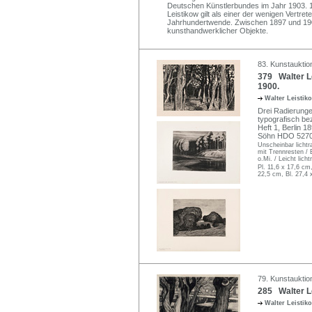
Deutschen Künstlerbundes im Jahr 1903. 
Leistikow gilt als einer der wenigen Vertre
Jahrhundertwende. Zwischen 1897 und 190
kunsthandwerklicher Objekte.
83. Kunstauktio
379 Walter L
1900.
Walter Leisti
Drei Radierunge
typografisch bez
Heft 1, Berlin 18
Söhn HDO 52701
Unscheinbar lichtra
mit Trennresten / 
o.Mi. / Leicht lich
Pl. 11,6 x 17,6 cm,
22,5 cm, Bl. 27,4 
79. Kunstauktion
285 Walter L
Walter Leisti