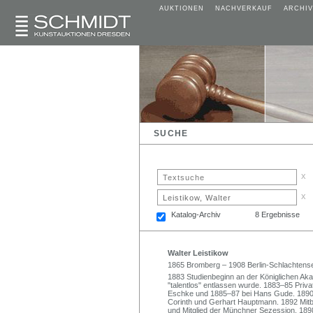
AUKTIONEN
NACHVERKAUF
ARCHIV
SUCHE
x
x
Katalog-Archiv
8 Ergebnisse
Walter Leistikow
1865 Bromberg – 1908 Berlin-Schlachtens
1883 Studienbeginn an der Königlichen Aka
"talentlos" entlassen wurde. 1883–85 Priv
Eschke und 1885–87 bei Hans Gude. 1890–93
Corinth und Gerhart Hauptmann. 1892 Mitbe
und Mitglied der Münchner Sezession. 189