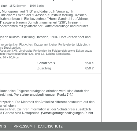
ndkuhl
1872 Bremen – 1936 Berlin
 Monogrammiert "HS" und datiert u.li. Verso auf li.
e mit einem Etikett der "Grossen Kunstausstellung Dresden
ilrahmenleiste in Blei bezeichnet "Herrn Sandkuhl zu Vollmer,
II" sowie in blauem Buntstift nummeriert "238". In einem
dellrahmen mit goldfarbener Blattmetallauflage und brauner
rossen Kunstausstellung Dresden, 1904. Dort verzeichnet und
".
reren dunklen Fleckchen. Kratzer mit kleiner Fehlstelle der Malschicht
chte Druckstellen.
Farbspur li.Mi. Vereinzelte Fehlstellen im Falzbereich sowie Ecken etwas
mige Krakeleesprünge o.re. und o.li. Leichte Klimakante.
a. 96 x 95,6 cm.
Schätzpreis
950 €
Zuschlag
850 €
Bildkunst eine Folgerechtsabgabe erhoben wird, sind durch den
zeichnet.
(Versteigerungsbedingungen Punkt 7.4.)
preise. Die Mehrheit der Artikel ist differenzbesteuert, auf den
er erhoben.
nzeichnet, zu Ihrer Information ist der Schätzpreis zusätzlich
und Gebote sind Nettopreise.
(Versteigerungsbedingungen Punkt
 OHG
IMPRESSUM
|
DATENSCHUTZ