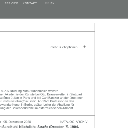
SERVICE
KONTAKT
DE
EN
+
mehr Suchoptionen
1892 Ausbildung zum Stubenmaler, weitere
en Akademie der Künste bei Otto Brausewetter, in Stuttgart
adémie Julian in Paris und bei Carl Bantzer an der Dresdner
unstausstellung" in Berlin. Ab 1923 Professor an den
wandte Kunst in Berlin, später Leiter der Abteilung für
malung der Bekennerkirche im österreichischen Admont.
n | 05. Dezember 2020
KATALOG-ARCHIV
Sandkuhl, Nächtliche Straße (Dresden ?). 1904.