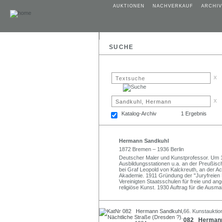
AUKTIONEN
NACHVERKAUF
ARCHIV
SUCHE
x
x
Katalog-Archiv
1 Ergebnis
Hermann Sandkuhl
1872 Bremen – 1936 Berlin
Deutscher Maler und Kunstprofessor. Um 
Ausbildungsstationen u.a. an der Preußisch
bei Graf Leopold von Kalckreuth, an der Ac
Akademie. 1911 Gründung der "Juryfreien K
Vereinigten Staatsschulen für freie und ange
religiöse Kunst. 1930 Auftrag für die Aus
66. Kunstauktio
082 Hermann 