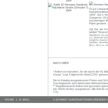
Hermann Sa
Öl auf Leinwand.
Keilrahmenleist
1904". Auf o. Ke
Zwingerstr. 26 I
hochwertigen Mo
Platte gerahmt.
Vgl. Kat. der G
betitelt "Strasse
Oberfläche mit meh
o.li. Vereinzelt lei
Längliche, braune 
berieben. Ährenför
80,5 x 80,5 cm, R
NACH OBEN
* Artikel von Künstlern, für die durch die VG 
Zusatz "zzgl. Folgerechts-Anteil 2,5%" gekenn
Die im Katalog ausgewiesenen Preise sind Schätz
Zuschlagspreis wird damit keine Mehrwertsteu
** Regelbesteuerte Artikel sind gesondert geken
inkl. MwSt (brutto) ausgewiesen. Alle Aufrufe 
7.3.)
HOME
|
E-MAIL
© SCHMIDT KUNSTAUKTIONEN DRESDEN