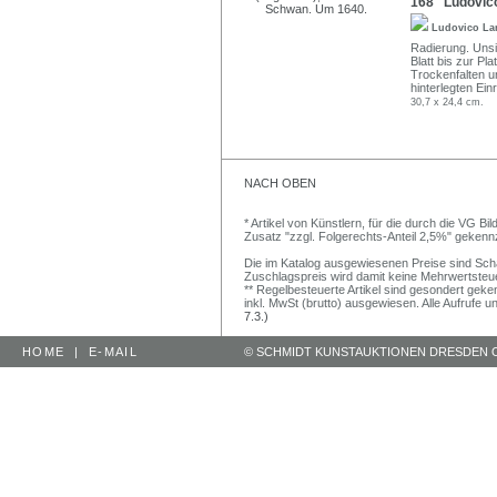
168 Ludovico
Ludovico L
Radierung. Unsi
Blatt bis zur Pl
Trockenfalten un
hinterlegten Ein
30,7 x 24,4 cm.
NACH OBEN
* Artikel von Künstlern, für die durch die VG 
Zusatz "zzgl. Folgerechts-Anteil 2,5%" gekenn
Die im Katalog ausgewiesenen Preise sind Schätz
Zuschlagspreis wird damit keine Mehrwertsteu
** Regelbesteuerte Artikel sind gesondert geken
inkl. MwSt (brutto) ausgewiesen. Alle Aufrufe 
7.3.)
HOME
|
E-MAIL
© SCHMIDT KUNSTAUKTIONEN DRESDEN