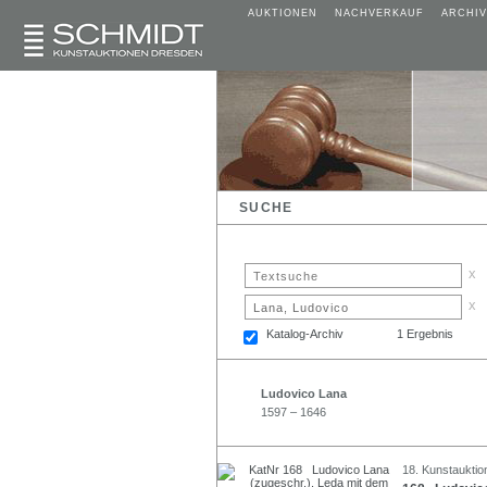
AUKTIONEN
NACHVERKAUF
ARCHIV
SUCHE
x
x
Katalog-Archiv
1 Ergebnis
Ludovico Lana
1597 – 1646
18. Kunstauktio