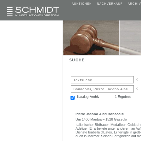
AUKTIONEN
NACHVERKAUF
ARCHIV
SUCHE
x
x
Katalog-Archiv
1 Ergebnis
Pierre Jacobo Alari Bonacolsi
Um 1460 Mantua – 1528 Gazzulo
Italienischer Bildhauer, Medailleur, Goldsc
Adeliger. Er arbeitete unter anderem an Auf
Dienste Isabella d'Estes. Er fertigte in g
auch in Marmor. Seinen Fertigkeiten auf d