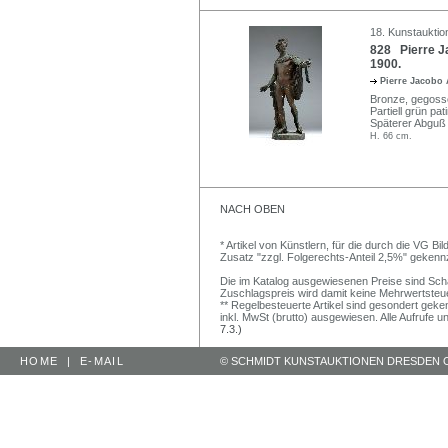
18. Kunstauktio
828 Pierre J
1900.
Pierre Jacobo 
Bronze, gegosse
Partiell grün pati
Späterer Abguß 
H. 66 cm.
NACH OBEN
* Artikel von Künstlern, für die durch die VG 
Zusatz "zzgl. Folgerechts-Anteil 2,5%" gekenn
Die im Katalog ausgewiesenen Preise sind Schätz
Zuschlagspreis wird damit keine Mehrwertsteu
** Regelbesteuerte Artikel sind gesondert geken
inkl. MwSt (brutto) ausgewiesen. Alle Aufrufe 
7.3.)
HOME
|
E-MAIL
© SCHMIDT KUNSTAUKTIONEN DRESDEN