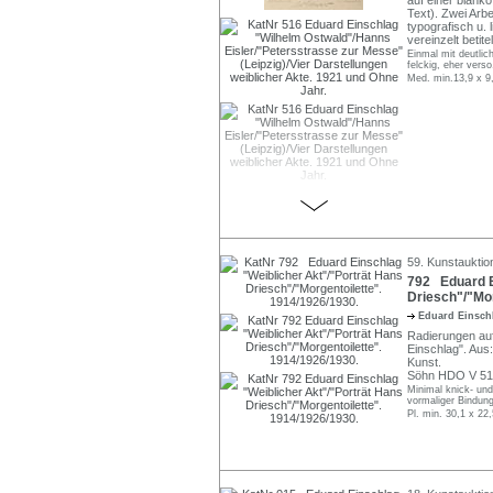
Text). Zwei Arbe
typografisch u. 
vereinzelt betite
Einmal mit deutlich
felckig, eher verso
Med. min.13,9 x 9
59. Kunstauktio
792 Eduard E
Driesch"/"Mor
Eduard Einsc
Radierungen auf 
Einschlag". Aus
Kunst.
Söhn HDO V 510
Minimal knick- und
vormaliger Bindung
Pl. min. 30,1 x 22