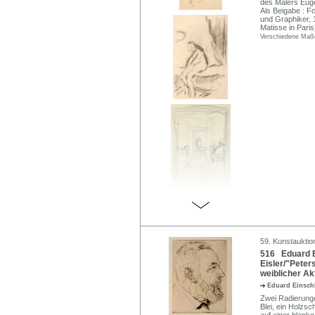
des Malers Euge
Als Beigabe : F
und Graphiker, 1
Matisse in Paris
Verschiedene Maße
59. Kunstauktio
516 Eduard E
Eisler/"Peter
weiblicher Ak
Eduard Einsc
Zwei Radierunge
Blei, ein Holzsch
auf einer blanko