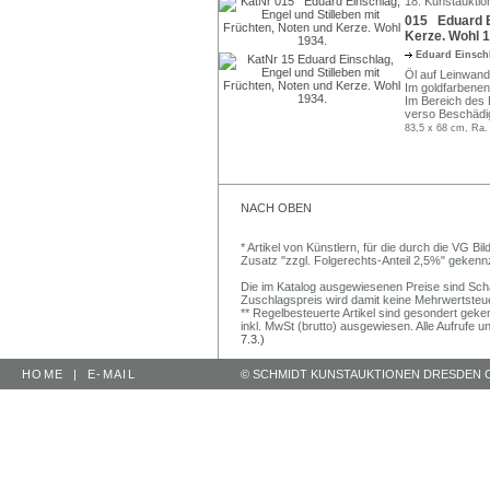
18. Kunstauktio
015 Eduard Ei
Kerze. Wohl 1
Eduard Einsc
Öl auf Leinwand.
Im goldfarbenen
Im Bereich des 
verso Beschädig
83,5 x 68 cm, Ra.
NACH OBEN
* Artikel von Künstlern, für die durch die VG 
Zusatz "zzgl. Folgerechts-Anteil 2,5%" gekenn
Die im Katalog ausgewiesenen Preise sind Schätz
Zuschlagspreis wird damit keine Mehrwertsteu
** Regelbesteuerte Artikel sind gesondert geken
inkl. MwSt (brutto) ausgewiesen. Alle Aufrufe 
7.3.)
HOME
|
E-MAIL
© SCHMIDT KUNSTAUKTIONEN DRESDEN