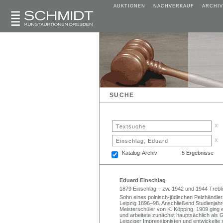
AUKTIONEN
NACHVERKAUF
ARCHIV
SUCHE
x
x
Katalog-Archiv
5 Ergebnisse
Eduard Einschlag
1879 Einschlag – zw. 1942 und 1944 Trebl
Sohn eines polnisch-jüdischen Pelzhändle
Leipzig 1896–98. Anschließend Studienjahre
Meisterschüler von K. Köpping. 1909 ging er
und arbeitete zunächst hauptsächlich als 
Leipziger Impressionisten und entwickelte