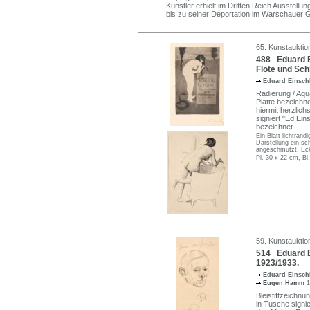
Künstler erhielt im Dritten Reich Ausstel
bis zu seiner Deportation im Warschauer G
65. Kunstauktio
488 Eduard Ei
Flöte und Sch
Eduard Einsc
Radierung / Aqua
Platte bezeichn
hiermit herzlich
signiert "Ed.Ein
bezeichnet.
Ein Blatt lichtran
Darstellung ein s
angeschmutzt. Eck
Pl. 30 x 22 cm, Bl
59. Kunstauktio
514 Eduard E
1923/1933.
Eduard Einsc
Eugen Hamm
1
Bleistiftzeichnu
in Tusche signie