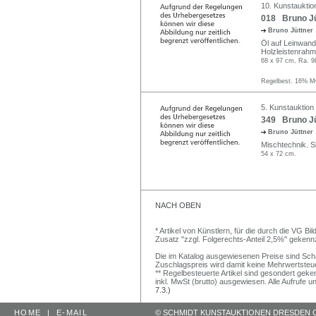
10. Kunstauktio
018 Bruno Jüt
Bruno Jüttner
Öl auf Leinwand.
Holzleistenrahm
68 x 97 cm, Ra. 9
Regelbest. 16% Mw
5. Kunstauktion
349 Bruno Jü
Bruno Jüttner
Mischtechnik. S
54 x 72 cm.
NACH OBEN
* Artikel von Künstlern, für die durch die VG 
Zusatz "zzgl. Folgerechts-Anteil 2,5%" gekenn
Die im Katalog ausgewiesenen Preise sind Schätz
Zuschlagspreis wird damit keine Mehrwertsteu
** Regelbesteuerte Artikel sind gesondert geken
inkl. MwSt (brutto) ausgewiesen. Alle Aufrufe 
7.3.)
HOME
|
E-MAIL
© SCHMIDT KUNSTAUKTIONEN DRESDEN