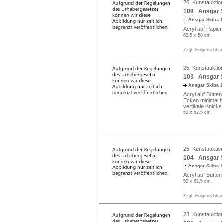
26. Kunstauktio
108 Ansgar S
Ansgar Skiba
Acryl auf Papier.
62,5 x 50 cm.
Zzgl. Folgerechts
25. Kunstauktio
103 Ansgar S
Ansgar Skiba
Acryl auf Bütten.
Ecken minimal b
vertikale Knicks
50 x 62,5 cm.
25. Kunstauktio
104 Ansgar S
Ansgar Skiba
Acryl auf Bütten.
50 x 62,5 cm.
Zzgl. Folgerechts
23. Kunstauktio