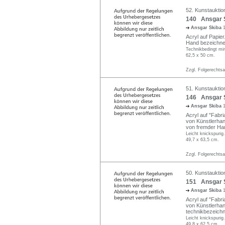
52. Kunstauktion
140 Ansgar S
Ansgar Skiba
Acryl auf Papier
Hand bezeichne
Technikbedingt min
62,5 x 50 cm.
Zzgl. Folgerechts
51. Kunstauktio
146 Ansgar S
Ansgar Skiba
Acryl auf "Fabri
von Künstlerhand
von fremder Ha
Leicht knickspurig.
49,7 x 63,5 cm.
Zzgl. Folgerechts
50. Kunstauktio
151 Ansgar S
Ansgar Skiba
Acryl auf "Fabri
von Künstlerhand
technikbezeich
Leicht knickspurig.
49,8 x 62,5 cm.