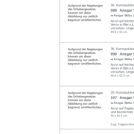
36. Kunstauktion
089 Ansgar S
Ansgar Skiba
Acryl auf leicht
Verso in Blei o.
versehen. Unge
49,6 x 63 cm.
36. Kunstauktion
090 Ansgar S
Ansgar Skiba
Acryl auf leicht
Verso in Blei o.
versehen. Unge
49,6 x 62,3 cm.
26. Kunstauktio
107 Ansgar S
Ansgar Skiba
Acryl auf Papier.
und bezeichnet.
50 x 62,5 cm.
Zzgl. Folgerechts