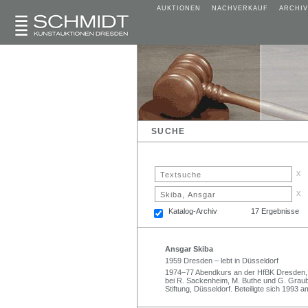
AUKTIONEN
NACHVERKAUF
ARCHIV
SUCHE
x
x
Katalog-Archiv
17 Ergebnisse
Ansgar Skiba
1959 Dresden – lebt in Düsseldorf
1974–77 Abendkurs an der HfBK Dresden, 
bei R. Sackenheim, M. Buthe und G. Graub
Stiftung, Düsseldorf. Beteiligte sich 199