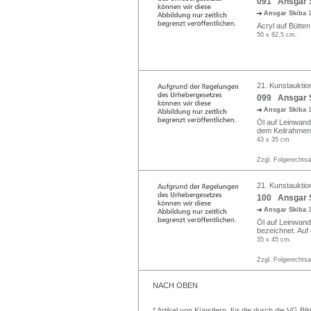
091 Ansgar Sk
Ansgar Skiba
Acryl auf Bütten.
50 x 62,5 cm.
21. Kunstauktio
099 Ansgar S
Ansgar Skiba
Öl auf Leinwand.
dem Keilrahmen in
43 x 35 cm.
Zzgl. Folgerechts
21. Kunstauktio
100 Ansgar S
Ansgar Skiba
Öl auf Leinwand. 
bezeichnet. Auf
35 x 45 cm.
Zzgl. Folgerechts
NACH OBEN
* Artikel von Künstlern, für die durch die VG 