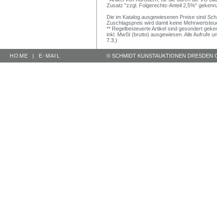
Zusatz "zzgl. Folgerechts-Anteil 2,5%" gekenn
Die im Katalog ausgewiesenen Preise sind Schätz
Zuschlagspreis wird damit keine Mehrwertsteu
** Regelbesteuerte Artikel sind gesondert geken
inkl. MwSt (brutto) ausgewiesen. Alle Aufrufe 
7.3.)
HOME
|
E-MAIL
© SCHMIDT KUNSTAUKTIONEN DRESDEN