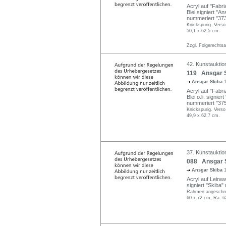
Acryl auf "Fabria
Blei signiert "An
nummeriert "373
Knickspurig. Verso 
50,1 x 62,5 cm.
Zzgl. Folgerechts
42. Kunstauktio
119 Ansgar S
Ansgar Skiba
Acryl auf "Fabria
Blei o.li. signi
nummeriert "375
Knickspurig. Verso 
49,9 x 62,7 cm.
37. Kunstauktio
088 Ansgar S
Ansgar Skiba
Acryl auf Leinwa
signiert "Skiba" 
Rahmen angeschmu
60 x 72 cm, Ra. 6