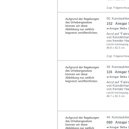
Zzgl. Folgerechts
50. Kunstauktio
152 Ansgar Sk
Ansgar Skiba
Acryl auf "Fabria
von Künstlerhand
von fremder Ha
Leicht knickspurig.
49,8 x 62,5 cm.
Zzgl. Folgerechts
49. Kunstauktio
116 Ansgar S
Ansgar Skiba
Acryl auf "Fabri
von Künstlerhand
von fremder Ha
Leicht knickspurig.
49,7 x 62,3 cm.
44. Kunstauktion
080 Ansgar Sk
Ansgar Skiba