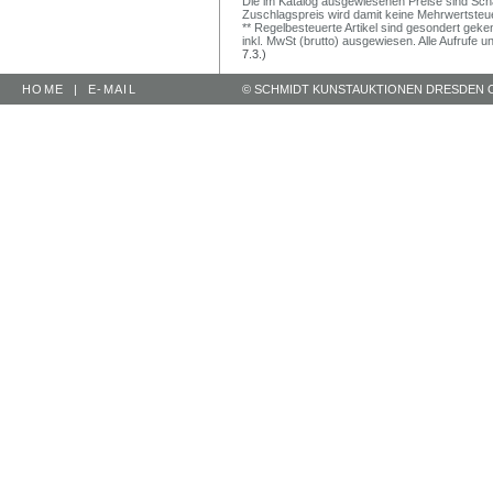
Die im Katalog ausgewiesenen Preise sind Schätz
Zuschlagspreis wird damit keine Mehrwertsteu
** Regelbesteuerte Artikel sind gesondert geken
inkl. MwSt (brutto) ausgewiesen. Alle Aufrufe 
7.3.)
HOME
|
E-MAIL
© SCHMIDT KUNSTAUKTIONEN DRESDEN