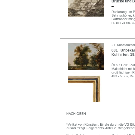
Brücke und Ba
Radierung. Im P
Sehr schöner, kr
Blattränder mit 
Pl. 18 x 24 cm, Bl
21. Kunstauktio
031 Unbekann
Kuhhirten. 19.
Öl auf Holz. Pla
Malschicht mit f
großflächigen R
40,3 x 53 cm, Ra.
NACH OBEN
* Artikel von Künstlern, für die durch die VG 
Zusatz "zzgl. Folgerechts-Anteil 2,5%" gekenn