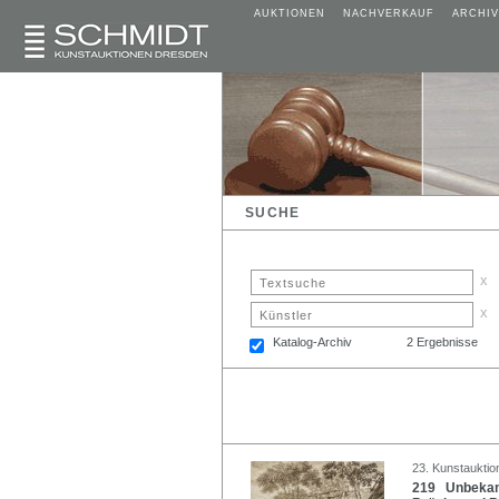
AUKTIONEN
NACHVERKAUF
ARCHIV
SUCHE
x
x
Katalog-Archiv
2 Ergebnisse
23. Kunstauktio
219 Unbekann