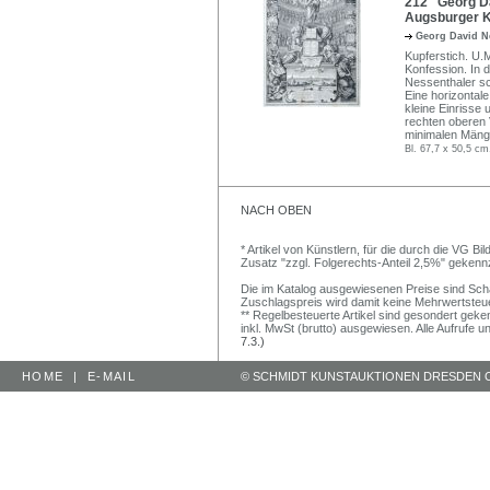
212 Georg Da
Augsburger K
Georg David N
Kupferstich. U.
Konfession. In d
Nessenthaler sc
Eine horizontale
kleine Einrisse 
rechten oberen 
minimalen Mänge
Bl. 67,7 x 50,5 cm
NACH OBEN
* Artikel von Künstlern, für die durch die VG 
Zusatz "zzgl. Folgerechts-Anteil 2,5%" gekenn
Die im Katalog ausgewiesenen Preise sind Schätz
Zuschlagspreis wird damit keine Mehrwertsteu
** Regelbesteuerte Artikel sind gesondert geken
inkl. MwSt (brutto) ausgewiesen. Alle Aufrufe 
7.3.)
HOME
|
E-MAIL
© SCHMIDT KUNSTAUKTIONEN DRESDEN