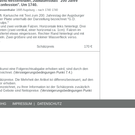
vid Nessenthaler, Jubiläumsblatt "200 Jahre
onfession". Um 1740.
essenthaler
1695 Augsburg – nach 1740 1740
Mi. Kartusche mit Text zum 200. Jahrestag der Augsburger
er Platte unterhalb der Darstellung bezeichnet "G.D.
ulps."
 und zwei vertikale Falzen. Horizontale links hinterlegt. Drei
unten (zwei vertikal, einer horizontal ca. 1cm). Falzen im
Viertel etwas eingerissen. Rechter Rand hinterlegt und mit
ln. Zwei größere und ein kleiner Wasserfleck verso.
.
Schätzpreis
170 €
Bildkunst eine Folgerechtsabgabe erhoben wird, sind durch den
zeichnet.
(Versteigerungsbedingungen Punkt 7.4.)
preise. Die Mehrheit der Artikel ist differenzbesteuert, auf den
er erhoben.
nzeichnet, zu Ihrer Information ist der Schätzpreis zusätzlich
und Gebote sind Nettopreise.
(Versteigerungsbedingungen Punkt
 OHG
IMPRESSUM
|
DATENSCHUTZ