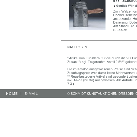
977 Schokola
Gottlieb Wilh
Zinn. Walzenför
Deckel, scheibe
ansetzender Hol
Datierung. Bode
Am Stand u.re. 
H. 16,5 cm.
NACH OBEN
* Artikel von Künstlern, für die durch die VG 
Zusatz "zzgl. Folgerechts-Anteil 2,5%" gekenn
Die im Katalog ausgewiesenen Preise sind Schätz
Zuschlagspreis wird damit keine Mehrwertsteu
** Regelbesteuerte Artikel sind gesondert geken
inkl. MwSt (brutto) ausgewiesen. Alle Aufrufe 
7.3.)
HOME
|
E-MAIL
© SCHMIDT KUNSTAUKTIONEN DRESDEN