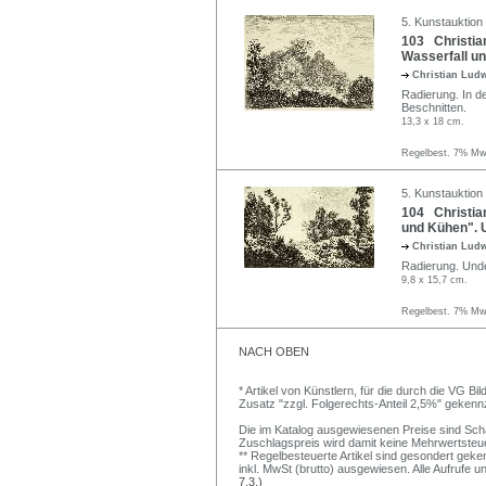
5. Kunstauktion
103 Christia
Wasserfall un
Christian Lud
Radierung. In de
Beschnitten.
13,3 x 18 cm.
Regelbest. 7% MwS
5. Kunstauktion
104 Christian
und Kühen". 
Christian Lud
Radierung. Undeu
9,8 x 15,7 cm.
Regelbest. 7% MwS
NACH OBEN
* Artikel von Künstlern, für die durch die VG 
Zusatz "zzgl. Folgerechts-Anteil 2,5%" gekenn
Die im Katalog ausgewiesenen Preise sind Schätz
Zuschlagspreis wird damit keine Mehrwertsteu
** Regelbesteuerte Artikel sind gesondert geken
inkl. MwSt (brutto) ausgewiesen. Alle Aufrufe 
7.3.)