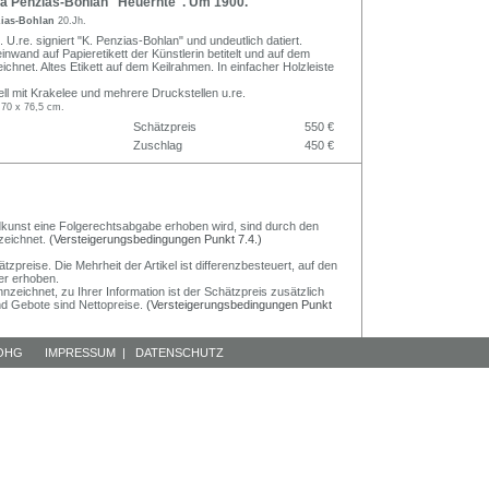
a Penzias-Bohlan "Heuernte". Um 1900.
zias-Bohlan
20.Jh.
 U.re. signiert "K. Penzias-Bohlan" und undeutlich datiert.
inwand auf Papieretikett der Künstlerin betitelt und auf dem
chnet. Altes Etikett auf dem Keilrahmen. In einfacher Holzleiste
ell mit Krakelee und mehrere Druckstellen u.re.
 70 x 76,5 cm.
Schätzpreis
550 €
Zuschlag
450 €
Bildkunst eine Folgerechtsabgabe erhoben wird, sind durch den
zeichnet.
(Versteigerungsbedingungen Punkt 7.4.)
preise. Die Mehrheit der Artikel ist differenzbesteuert, auf den
er erhoben.
nzeichnet, zu Ihrer Information ist der Schätzpreis zusätzlich
und Gebote sind Nettopreise.
(Versteigerungsbedingungen Punkt
 OHG
IMPRESSUM
|
DATENSCHUTZ