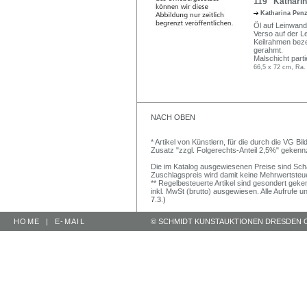
119 Katharin
Katharina Pen
Öl auf Leinwand.
Verso auf der Le
Keilrahmen bezei
gerahmt.
Malschicht parti
66,5 x 72 cm, Ra.
NACH OBEN
* Artikel von Künstlern, für die durch die VG 
Zusatz "zzgl. Folgerechts-Anteil 2,5%" gekenn
Die im Katalog ausgewiesenen Preise sind Schätz
Zuschlagspreis wird damit keine Mehrwertsteu
** Regelbesteuerte Artikel sind gesondert geken
inkl. MwSt (brutto) ausgewiesen. Alle Aufrufe 
7.3.)
HOME
|
E-MAIL
© SCHMIDT KUNSTAUKTIONEN DRESDEN